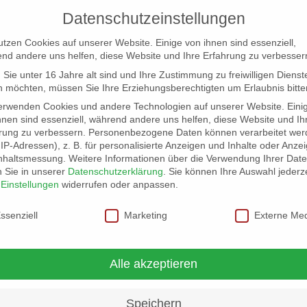
Datenschutzeinstellungen
utzen Cookies auf unserer Website. Einige von ihnen sind essenziell,
nd andere uns helfen, diese Website und Ihre Erfahrung zu verbesser
Sie unter 16 Jahre alt sind und Ihre Zustimmung zu freiwilligen Dienst
 möchten, müssen Sie Ihre Erziehungsberechtigten um Erlaubnis bitte
erwenden Cookies und andere Technologien auf unserer Website. Eini
hnen sind essenziell, während andere uns helfen, diese Website und Ih
rung zu verbessern.
Personenbezogene Daten können verarbeitet wer
NG
LOCATION SCOUT
ELB-LOCATION: PANORAMA LO
. IP-Adressen), z. B. für personalisierte Anzeigen und Inhalte oder Anze
nhaltsmessung.
Weitere Informationen über die Verwendung Ihrer Dat
n Sie in unserer
Datenschutzerklärung
.
Sie können Ihre Auswahl jederze
r
Einstellungen
widerrufen oder anpassen.
schutzeinstellungen
ssenziell
Marketing
Externe Me
Alle akzeptieren
Speichern