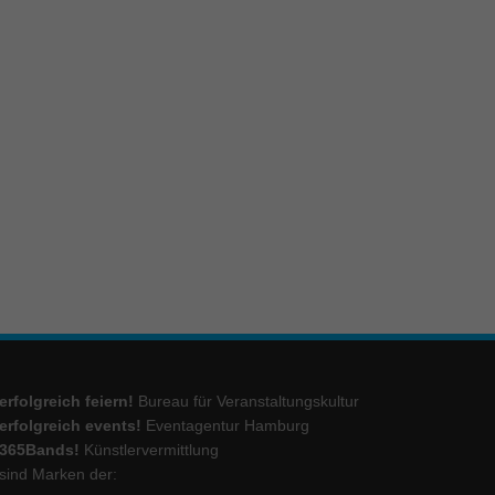
ie
Marketing
ierte
.
Externe Medien
iert.
lte
erfolgreich feiern!
Bureau für Veranstaltungskultur
ressum
erfolgreich events!
Eventagentur Hamburg
365Bands!
Künstlervermittlung
sind Marken der: