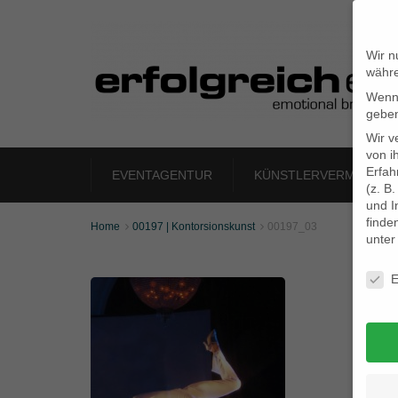
Wir n
währe
Wenn 
geben
Wir v
von i
Erfah
EVENTAGENTUR
KÜNSTLERVERMITTLU
(z. B
und I
finde
Home
00197 | Kontorsionskunst
00197_03


unte
Daten
E