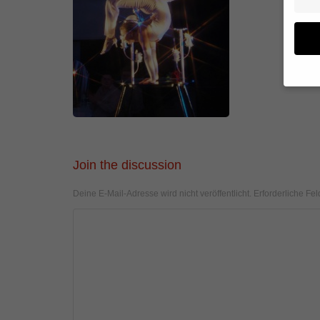
Wenn 
geben
Wir v
von i
Join the discussion
Erfah
(z. B
Deine E-Mail-Adresse wird nicht veröffentlicht.
Erforderliche Fel
und I
finde
Hier 
Einwi
anzei
Al
Daten