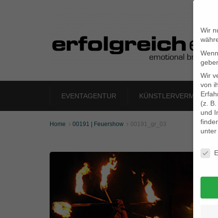
Wir n
währe
Wenn 
geben
Wir v
von i
Erfah
EVENTAGENTUR
KÜNSTLERVERMITTLU
(z. B
und I
finde
Home
00191 | Feuershow
00191_gr_03


unte
Daten
E