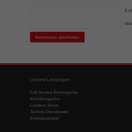
Ess
E-M
Essen
Funkt
Web
Mar
Marke
Werbu
Ext
Unsere Leistungen
Inhal
Wenn 
keine
Full-Service-Eventagentur
Künstleragentur
Location-Scout
pow
Technik-Dienstleister
Eventausstatter