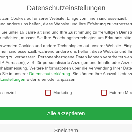
Datenschutzeinstellungen
utzen Cookies auf unserer Website. Einige von ihnen sind essenziell,
nd andere uns helfen, diese Website und Ihre Erfahrung zu verbesser
Sie unter 16 Jahre alt sind und Ihre Zustimmung zu freiwilligen Dienst
 möchten, müssen Sie Ihre Erziehungsberechtigten um Erlaubnis bitte
erwenden Cookies und andere Technologien auf unserer Website. Eini
hnen sind essenziell, während andere uns helfen, diese Website und Ih
rung zu verbessern.
Personenbezogene Daten können verarbeitet wer
NG
LOCATION SCOUT
ELB-LOCATION: PANORAMA LO
. IP-Adressen), z. B. für personalisierte Anzeigen und Inhalte oder Anze
nhaltsmessung.
Weitere Informationen über die Verwendung Ihrer Dat
n Sie in unserer
Datenschutzerklärung
.
Sie können Ihre Auswahl jederze
r
Einstellungen
widerrufen oder anpassen.
schutzeinstellungen
ssenziell
Marketing
Externe Me
Alle akzeptieren
Speichern