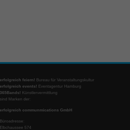
ie
Marketing
ierte
.
Externe Medien
erfolgreich feiern!
Bureau für Veranstaltungskultur
iert.
lte
erfolgreich events!
Eventagentur Hamburg
365Bands!
Künstlervermittlung
sind Marken der:
ressum
erfolgreich communmications GmbH
Büroadresse:
Elbchaussee 574