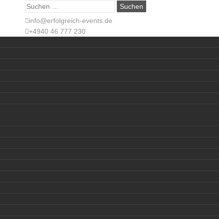
Suche
nach:
info@erfolgreich-events.de
+4940 46 777 230