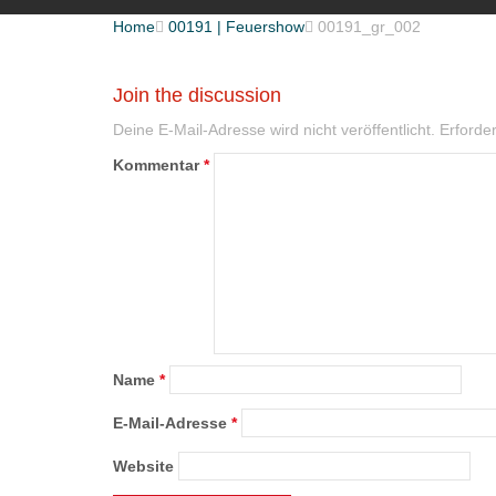
Home

00191 | Feuershow

00191_gr_002
Join the discussion
Deine E-Mail-Adresse wird nicht veröffentlicht.
Erforder
Kommentar
*
Name
*
E-Mail-Adresse
*
Website