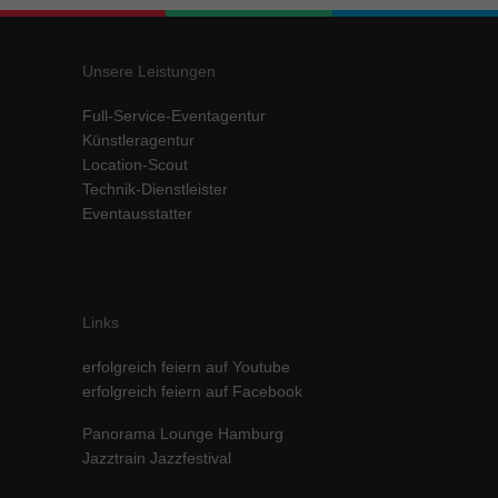
Inhalte von Videoplattformen und Social-Media-Plattformen werden
standardmäßig blockiert. Wenn Cookies von externen Medien akzeptiert
werden, bedarf der Zugriff auf diese Inhalte keiner manuellen Einwilligung
Unsere Leistungen
mehr.
Cookie-Informationen anzeigen
Full-Service-Eventagentur
Künstleragentur
powered by Borlabs Cookie
Datenschutzerklärung
Impressum
Location-Scout
Technik-Dienstleister
Eventausstatter
Links
erfolgreich feiern auf Youtube
erfolgreich feiern auf Facebook
Panorama Lounge Hamburg
Jazztrain Jazzfestival