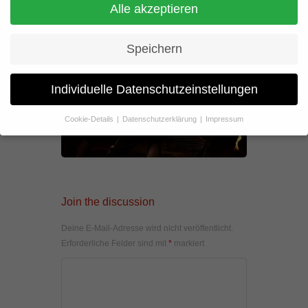
Alle akzeptieren
Speichern
Individuelle Datenschutzeinstellungen
Cookie-Details
Datenschutzerklärung
Impressum
Datenschutzeinstellungen
Wenn Sie unter 16 Jahre alt sind und Ihre Zustimmung zu
freiwilligen Diensten geben möchten, müssen Sie Ihre
Erziehungsberechtigten um Erlaubnis bitten.
Join the discussion
Wir verwenden Cookies und andere Technologien auf unserer
Website. Einige von ihnen sind essenziell, während andere uns
helfen, diese Website und Ihre Erfahrung zu verbessern.
Deine E-Mail-Adresse wird nicht veröffentlicht.
Personenbezogene Daten können verarbeitet werden (z. B. IP-
Erforderliche Felder sind mit
*
markiert
Adressen), z. B. für personalisierte Anzeigen und Inhalte oder
Anzeigen- und Inhaltsmessung.
Weitere Informationen über die
Verwendung Ihrer Daten finden Sie in unserer
Datenschutzerklärung
.
Hier finden Sie eine Übersicht über alle verwendeten Cookies. Sie