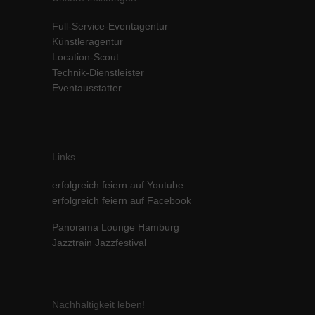
Inhalte von Videoplattformen und Social-Media-Plattformen werden
Full-Service-Eventagentur
standardmäßig blockiert. Wenn Cookies von externen Medien akzeptiert
werden, bedarf der Zugriff auf diese Inhalte keiner manuellen Einwilligung
Künstleragentur
mehr.
Location-Scout
Technik-Dienstleister
Cookie-Informationen anzeigen
Eventausstatter
powered by Borlabs Cookie
Datenschutzerklärung
Impressum
Links
erfolgreich feiern auf Youtube
erfolgreich feiern auf Facebook
Panorama Lounge Hamburg
Jazztrain Jazzfestival
Nachhaltigkeit leben!