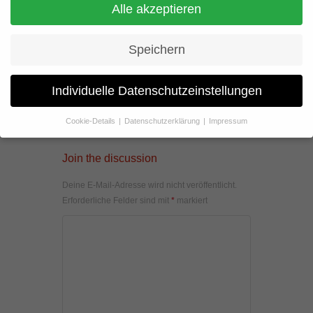
Alle akzeptieren
Speichern
Individuelle Datenschutzeinstellungen
Cookie-Details
Datenschutzerklärung
Impressum
Datenschutzeinstellungen
Join the discussion
Wenn Sie unter 16 Jahre alt sind und Ihre Zustimmung zu
freiwilligen Diensten geben möchten, müssen Sie Ihre
Deine E-Mail-Adresse wird nicht veröffentlicht.
Erziehungsberechtigten um Erlaubnis bitten.
Erforderliche Felder sind mit
*
markiert
Wir verwenden Cookies und andere Technologien auf unserer
Website. Einige von ihnen sind essenziell, während andere uns
helfen, diese Website und Ihre Erfahrung zu verbessern.
Personenbezogene Daten können verarbeitet werden (z. B. IP-
Adressen), z. B. für personalisierte Anzeigen und Inhalte oder
Anzeigen- und Inhaltsmessung.
Weitere Informationen über die
Verwendung Ihrer Daten finden Sie in unserer
Datenschutzerklärung
.
Hier finden Sie eine Übersicht über alle verwendeten Cookies. Sie