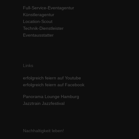
Inhalte von Videoplattformen und Social-Media-Plattformen werden
Full-Service-Eventagentur
standardmäßig blockiert. Wenn Cookies von externen Medien akzeptiert
Künstleragentur
werden, bedarf der Zugriff auf diese Inhalte keiner manuellen Einwilligung
Location-Scout
mehr.
Technik-Dienstleister
Cookie-Informationen anzeigen
Eventausstatter
powered by Borlabs Cookie
Datenschutzerklärung
Impressum
Links
erfolgreich feiern auf Youtube
erfolgreich feiern auf Facebook
Panorama Lounge Hamburg
Jazztrain Jazzfestival
Nachhaltigkeit leben!