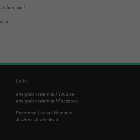
enziell (1)
ail-Adresse
*
zielle Cookies ermöglichen grundlegende Funktionen und sind für die einwandfre
ion der Website erforderlich.
site
Cookie-Informationen anzeigen
keting (1)
ting-Cookies werden von Drittanbietern oder Publishern verwendet, um personalis
ng anzuzeigen. Sie tun dies, indem sie Besucher über Websites hinweg verfolgen
Cookie-Informationen anzeigen
erne Medien (5)
Links
te von Videoplattformen und Social-Media-Plattformen werden standardmäßig block
Cookies von externen Medien akzeptiert werden, bedarf der Zugriff auf diese Inha
erfolgreich feiern auf Youtube
r manuellen Einwilligung mehr.
erfolgreich feiern auf Facebook
Cookie-Informationen anzeigen
Panorama Lounge Hamburg
ered by Borlabs Cookie
Datenschutzerklärung
Imp
Jazztrain Jazzfestival