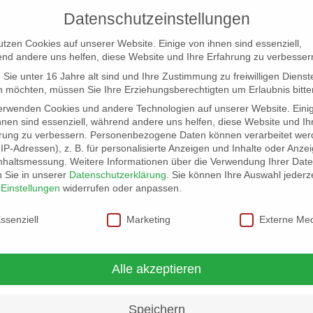
Datenschutzeinstellungen
utzen Cookies auf unserer Website. Einige von ihnen sind essenziell,
nd andere uns helfen, diese Website und Ihre Erfahrung zu verbesser
Sie unter 16 Jahre alt sind und Ihre Zustimmung zu freiwilligen Dienst
 möchten, müssen Sie Ihre Erziehungsberechtigten um Erlaubnis bitte
erwenden Cookies und andere Technologien auf unserer Website. Eini
hnen sind essenziell, während andere uns helfen, diese Website und Ih
rung zu verbessern.
Personenbezogene Daten können verarbeitet wer
NG
LOCATION SCOUT
ELB-LOCATION: PANORAMA LO
. IP-Adressen), z. B. für personalisierte Anzeigen und Inhalte oder Anze
nhaltsmessung.
Weitere Informationen über die Verwendung Ihrer Dat
n Sie in unserer
Datenschutzerklärung
.
Sie können Ihre Auswahl jederze
r
Einstellungen
widerrufen oder anpassen.
schutzeinstellungen
ssenziell
Marketing
Externe Me
Alle akzeptieren
Speichern