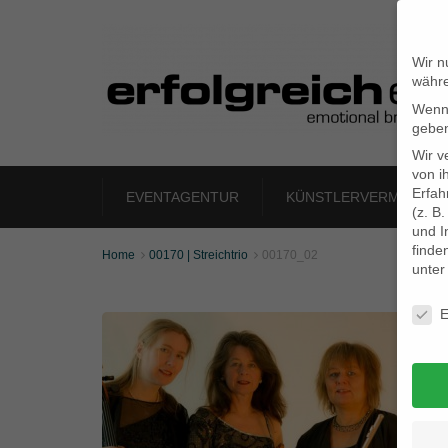
Wir n
währe
Wenn 
geben
Wir v
von i
Erfah
EVENTAGENTUR
KÜNSTLERVERMITTLU
(z. B
und I
finde
Home
00170 | Streichtrio
00170_02


unte
Daten
E