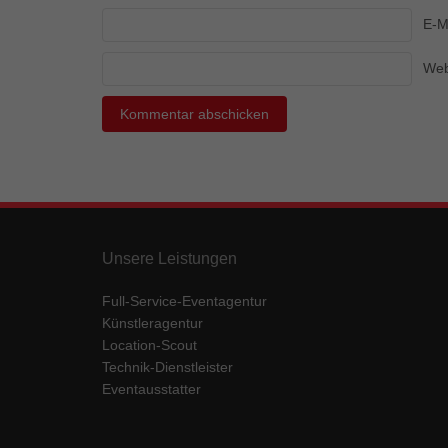
Ess
E-M
Essen
Funkt
Web
Mar
Marke
Werbu
Ext
Unsere Leistungen
Inhal
Wenn 
Full-Service-Eventagentur
keine
Künstleragentur
Location-Scout
Technik-Dienstleister
pow
Eventausstatter