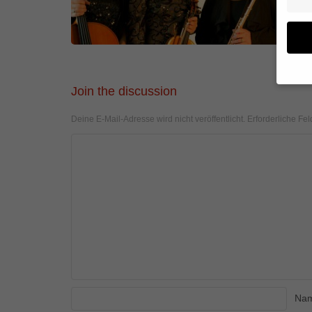
Join the discussion
Wenn 
geben
Deine E-Mail-Adresse wird nicht veröffentlicht.
Erforderliche Fel
Wir v
von i
Erfah
(z. B
und I
finde
Hier 
Einwi
anzei
Al
Na
Daten