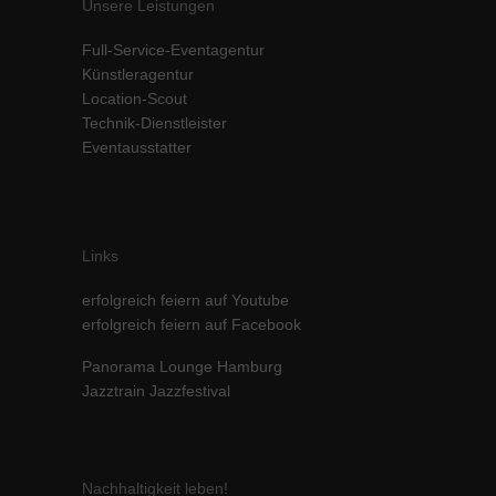
Unsere Leistungen
Inhalte von Videoplattformen und Social-Media-Plattformen werden
standardmäßig blockiert. Wenn Cookies von externen Medien akzeptiert
Full-Service-Eventagentur
werden, bedarf der Zugriff auf diese Inhalte keiner manuellen Einwilligung
Künstleragentur
mehr.
Location-Scout
Cookie-Informationen anzeigen
Technik-Dienstleister
Eventausstatter
powered by Borlabs Cookie
Datenschutzerklärung
Impressum
Links
erfolgreich feiern auf Youtube
erfolgreich feiern auf Facebook
Panorama Lounge Hamburg
Jazztrain Jazzfestival
Nachhaltigkeit leben!