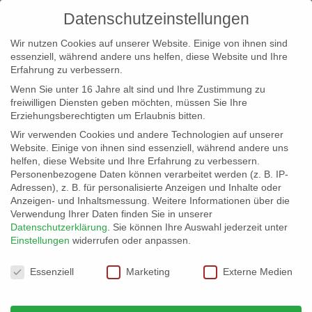
Datenschutzeinstellungen
Wir nutzen Cookies auf unserer Website. Einige von ihnen sind
essenziell, während andere uns helfen, diese Website und Ihre
Erfahrung zu verbessern.
Wenn Sie unter 16 Jahre alt sind und Ihre Zustimmung zu
freiwilligen Diensten geben möchten, müssen Sie Ihre
Erziehungsberechtigten um Erlaubnis bitten.
Wir verwenden Cookies und andere Technologien auf unserer
info@erfolgreich-events.de
Website. Einige von ihnen sind essenziell, während andere uns
helfen, diese Website und Ihre Erfahrung zu verbessern.
+4940 46 777 230
Personenbezogene Daten können verarbeitet werden (z. B. IP-
Adressen), z. B. für personalisierte Anzeigen und Inhalte oder
Anzeigen- und Inhaltsmessung.
Weitere Informationen über die
Verwendung Ihrer Daten finden Sie in unserer
Datenschutzerklärung
.
Sie können Ihre Auswahl jederzeit unter
Einstellungen
widerrufen oder anpassen.
Home
00153 | Partyband – Rocking Girls


Datenschutzeinstellungen
00153_gr_08
Essenziell
Marketing
Externe Medien