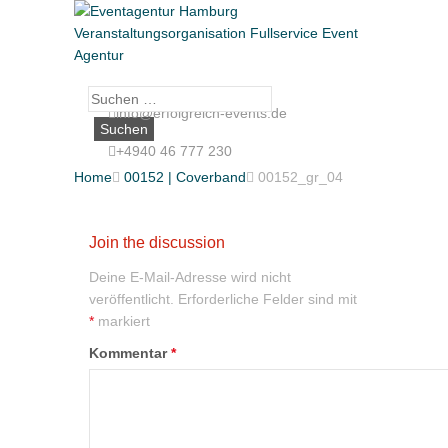
Suche
info@erfolgreich-events.de
nach:
+4940 46 777 230
Home

00152 | Coverband

00152_gr_04
Join the discussion
Deine E-Mail-Adresse wird nicht
veröffentlicht.
Erforderliche Felder sind mit
*
markiert
Kommentar
*