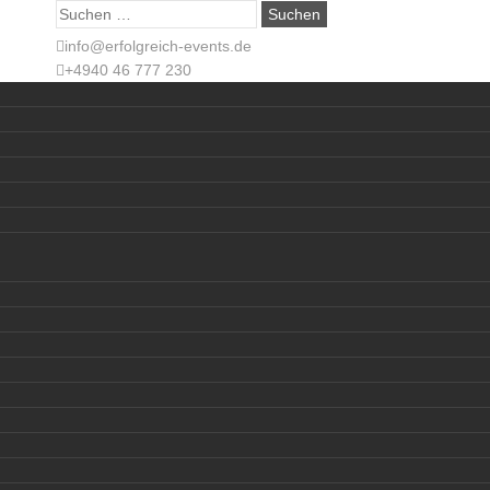
Suche
nach:
info@erfolgreich-events.de
+4940 46 777 230