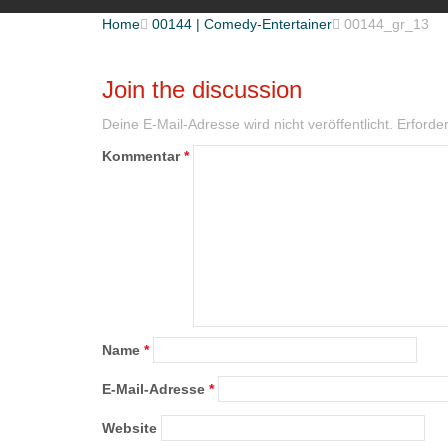
Home

00144 | Comedy-Entertainer

00144_gr_13
Join the discussion
Deine E-Mail-Adresse wird nicht veröffentlicht.
Erforder
Kommentar
*
Name
*
E-Mail-Adresse
*
Website