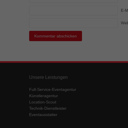
Ess
E-M
Essen
Funkt
Web
Mar
Marke
Werbu
Ext
Unsere Leistungen
Inhal
Wenn 
keine
Full-Service-Eventagentur
Künstleragentur
Location-Scout
pow
Technik-Dienstleister
Eventausstatter