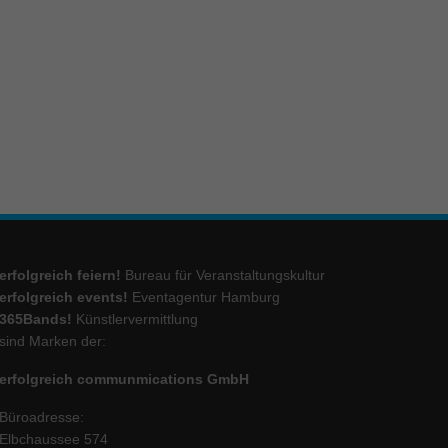
ie
Marketing
ierte
.
Externe Medien
erfolgreich feiern!
Bureau für Veranstaltungskultur
iert.
lte
erfolgreich events!
Eventagentur Hamburg
365Bands!
Künstlervermittlung
sind Marken der:
ressum
erfolgreich communmications GmbH
Büroadresse:
Elbchaussee 574