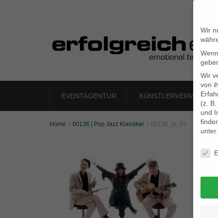
Wir n
währe
Wenn 
geben
Wir v
von i
Erfah
EVENTAGENTUR
KÜNSTLERVERMITTLU
(z. B
und I
finde
Home
00136 | Pop Jazz Klassiker
00136_gr_01


unte
Daten
E