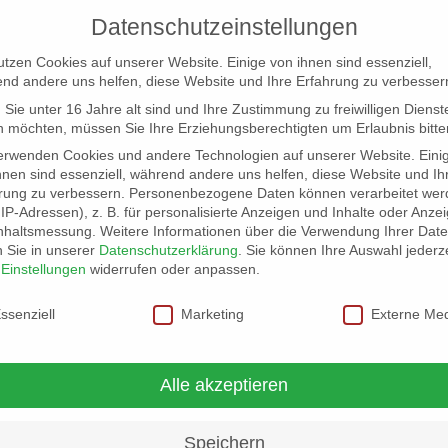
Datenschutzeinstellungen
utzen Cookies auf unserer Website. Einige von ihnen sind essenziell,
nd andere uns helfen, diese Website und Ihre Erfahrung zu verbesser
Sie unter 16 Jahre alt sind und Ihre Zustimmung zu freiwilligen Dienst
 möchten, müssen Sie Ihre Erziehungsberechtigten um Erlaubnis bitte
erwenden Cookies und andere Technologien auf unserer Website. Eini
hnen sind essenziell, während andere uns helfen, diese Website und Ih
rung zu verbessern.
Personenbezogene Daten können verarbeitet wer
NG
LOCATION SCOUT
ELB-LOCATION: PANORAMA LO
. IP-Adressen), z. B. für personalisierte Anzeigen und Inhalte oder Anze
nhaltsmessung.
Weitere Informationen über die Verwendung Ihrer Dat
n Sie in unserer
Datenschutzerklärung
.
Sie können Ihre Auswahl jederze
r
Einstellungen
widerrufen oder anpassen.
schutzeinstellungen
ssenziell
Marketing
Externe Me
Alle akzeptieren
Speichern