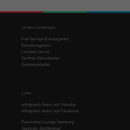
Inhalte von Videoplattformen und Social-Media-Plattformen werden
standardmäßig blockiert. Wenn Cookies von externen Medien akzeptiert
werden, bedarf der Zugriff auf diese Inhalte keiner manuellen Einwilligung
mehr.
Unsere Leistungen
Cookie-Informationen anzeigen
Full-Service-Eventagentur
powered by Borlabs Cookie
Datenschutzerklärung
Impressum
Künstleragentur
Location-Scout
Technik-Dienstleister
Eventausstatter
Links
erfolgreich feiern auf Youtube
erfolgreich feiern auf Facebook
Panorama Lounge Hamburg
Jazztrain Jazzfestival