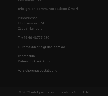
erfolgreich communmications GmbH
Büroadresse:
Elbchaussee 574
22587 Hamburg
T. +49 40 46777 230
E.
kontakt@erfolgreich-com.de
Impressum
Datenschutzerklärung
Versicherungsbestätigung
© 2023 erfolgreich communications GmbH. All
rights reserved.