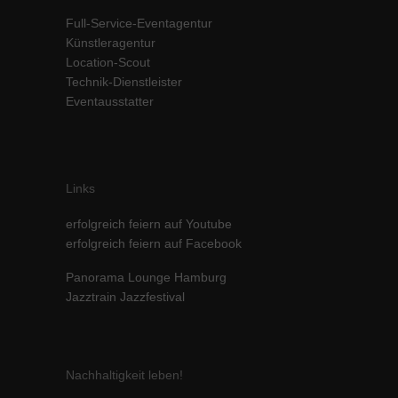
Inhalte von Videoplattformen und Social-Media-Plattformen werden
Full-Service-Eventagentur
standardmäßig blockiert. Wenn Cookies von externen Medien akzeptiert
Künstleragentur
werden, bedarf der Zugriff auf diese Inhalte keiner manuellen Einwilligung
Location-Scout
mehr.
Technik-Dienstleister
Cookie-Informationen anzeigen
Eventausstatter
powered by Borlabs Cookie
Datenschutzerklärung
Impressum
Links
erfolgreich feiern auf Youtube
erfolgreich feiern auf Facebook
Panorama Lounge Hamburg
Jazztrain Jazzfestival
Nachhaltigkeit leben!