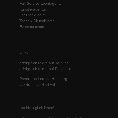
Full-Service-Eventagentur
Inhalte von Videoplattformen und Social-Media-Plattformen werden
Künstleragentur
standardmäßig blockiert. Wenn Cookies von externen Medien akzeptiert
Location-Scout
werden, bedarf der Zugriff auf diese Inhalte keiner manuellen Einwilligung
mehr.
Technik-Dienstleister
Eventausstatter
Cookie-Informationen anzeigen
powered by Borlabs Cookie
Datenschutzerklärung
Impressum
Links
erfolgreich feiern auf Youtube
erfolgreich feiern auf Facebook
Panorama Lounge Hamburg
Jazztrain Jazzfestival
Nachhaltigkeit leben!