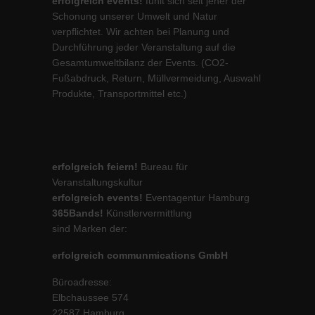
erfolgreich events!
fühlt sich seit jeher der
Schonung unserer Umwelt und Natur
verpflichtet. Wir achten bei Planung und
Durchführung jeder Veranstaltung auf die
Gesamtumweltbilanz der Events. (CO2-
Fußabdruck, Return, Müllvermeidung, Auswahl
Produkte, Transportmittel etc.)
erfolgreich feiern!
Bureau für
Veranstaltungskultur
erfolgreich events!
Eventagentur Hamburg
365Bands!
Künstlervermittlung
sind Marken der:
erfolgreich communmications GmbH
Büroadresse:
Elbchaussee 574
22587 Hamburg