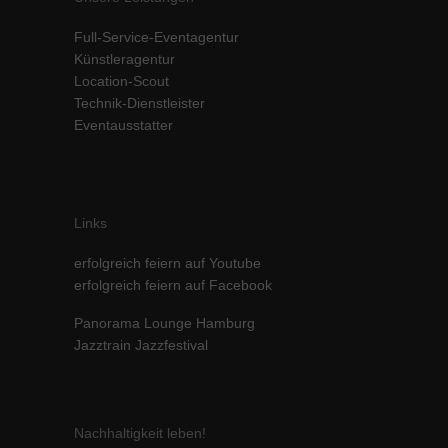
Inhalte von Videoplattformen und Social-Media-Plattformen werden
Full-Service-Eventagentur
standardmäßig blockiert. Wenn Cookies von externen Medien akzeptiert
werden, bedarf der Zugriff auf diese Inhalte keiner manuellen Einwilligung
Künstleragentur
mehr.
Location-Scout
Technik-Dienstleister
Cookie-Informationen anzeigen
Eventausstatter
powered by Borlabs Cookie
Datenschutzerklärung
Impressum
Links
erfolgreich feiern auf Youtube
erfolgreich feiern auf Facebook
Panorama Lounge Hamburg
Jazztrain Jazzfestival
Nachhaltigkeit leben!