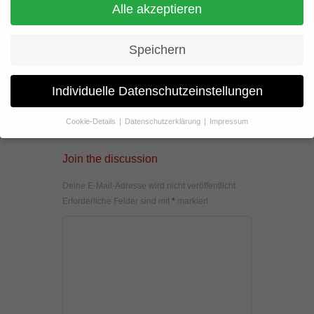
Alle akzeptieren
Speichern
Individuelle Datenschutzeinstellungen
Cookie-Details
Datenschutzerklärung
Impressum
Datenschutzeinstellungen
Join the discussion
Wenn Sie unter 16 Jahre alt sind und Ihre Zustimmung zu
freiwilligen Diensten geben möchten, müssen Sie Ihre
Deine E-Mail-Adresse wird nicht veröffentlicht.
Erziehungsberechtigten um Erlaubnis bitten.
Erforderliche Felder sind mit
*
markiert
Wir verwenden Cookies und andere Technologien auf unserer
Website. Einige von ihnen sind essenziell, während andere uns
helfen, diese Website und Ihre Erfahrung zu verbessern.
Personenbezogene Daten können verarbeitet werden (z. B. IP-
Adressen), z. B. für personalisierte Anzeigen und Inhalte oder
Anzeigen- und Inhaltsmessung.
Weitere Informationen über die
Verwendung Ihrer Daten finden Sie in unserer
Datenschutzerklärung
.
Hier finden Sie eine Übersicht über alle verwendeten Cookies. Sie