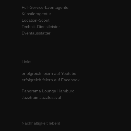
Inhalte von Videoplattformen und Social-Media-Plattformen werden
Full-Service-Eventagentur
standardmäßig blockiert. Wenn Cookies von externen Medien akzeptiert
Künstleragentur
werden, bedarf der Zugriff auf diese Inhalte keiner manuellen Einwilligung
Location-Scout
mehr.
Technik-Dienstleister
Cookie-Informationen anzeigen
Eventausstatter
powered by Borlabs Cookie
Datenschutzerklärung
Impressum
Links
erfolgreich feiern auf Youtube
erfolgreich feiern auf Facebook
Panorama Lounge Hamburg
Jazztrain Jazzfestival
Nachhaltigkeit leben!