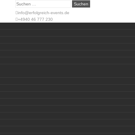
Suche
nach:
info@erfolgreich-events.de
+4940 46 777 230