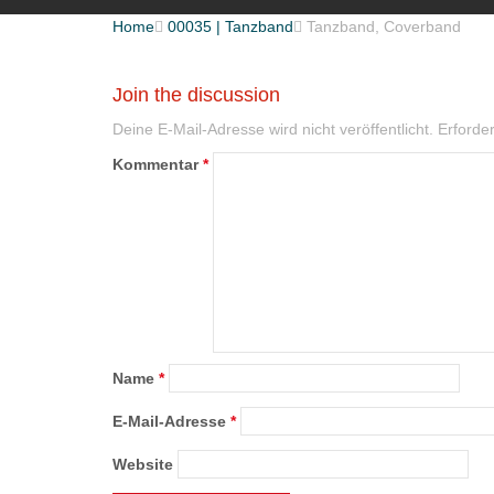
Home

00035 | Tanzband

Tanzband, Coverband
Join the discussion
Deine E-Mail-Adresse wird nicht veröffentlicht.
Erforder
Kommentar
*
Name
*
E-Mail-Adresse
*
Website