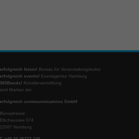
ie
Marketing
ierte
.
erfolgreich feiern!
Bureau für Veranstaltungskultur
Externe Medien
erfolgreich events!
Eventagentur Hamburg
365Bands!
Künstlervermittlung
iert.
sind Marken der:
lte
erfolgreich communmications GmbH
Büroadresse:
ressum
Elbchaussee 574
22587 Hamburg
T. +49 40 46777 230