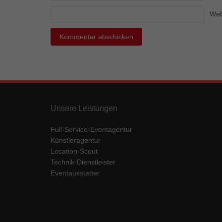
Ess
Web
Essen
Funkt
Mar
Marke
Werbu
Unsere Leistungen
Ext
Full-Service-Eventagentur
Inhal
Künstleragentur
Wenn 
Location-Scout
keine
Technik-Dienstleister
Eventausstatter
pow