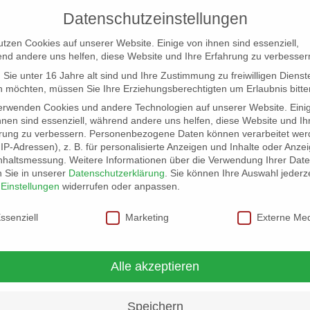
Datenschutzeinstellungen
utzen Cookies auf unserer Website. Einige von ihnen sind essenziell,
nd andere uns helfen, diese Website und Ihre Erfahrung zu verbesser
Sie unter 16 Jahre alt sind und Ihre Zustimmung zu freiwilligen Dienst
 möchten, müssen Sie Ihre Erziehungsberechtigten um Erlaubnis bitte
erwenden Cookies und andere Technologien auf unserer Website. Eini
hnen sind essenziell, während andere uns helfen, diese Website und Ih
rung zu verbessern.
Personenbezogene Daten können verarbeitet wer
NG
LOCATION SCOUT
ELB-LOCATION: PANORAMA LO
. IP-Adressen), z. B. für personalisierte Anzeigen und Inhalte oder Anze
nhaltsmessung.
Weitere Informationen über die Verwendung Ihrer Dat
n Sie in unserer
Datenschutzerklärung
.
Sie können Ihre Auswahl jederze
r
Einstellungen
widerrufen oder anpassen.
schutzeinstellungen
ssenziell
Marketing
Externe Me
Alle akzeptieren
Speichern