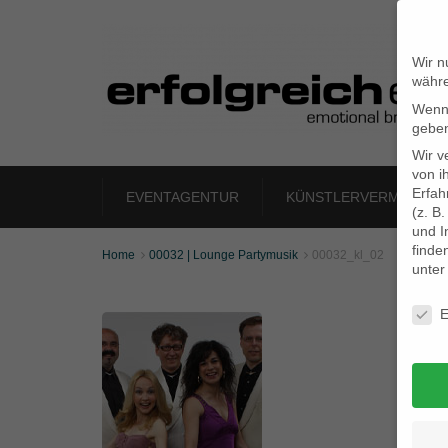
Wir n
währe
Wenn 
geben
Wir v
von i
Erfah
EVENTAGENTUR
KÜNSTLERVERMITTLU
(z. B
und I
finde
Home
00032 | Lounge Partymusik
00032_kl_02


unte
Daten
E