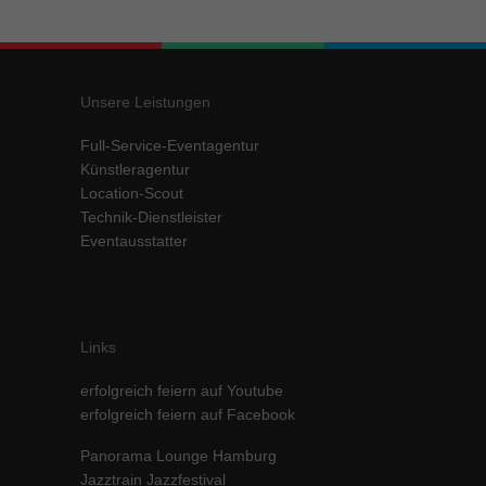
Inhalte von Videoplattformen und Social-Media-Plattformen werden
standardmäßig blockiert. Wenn Cookies von externen Medien akzeptiert
werden, bedarf der Zugriff auf diese Inhalte keiner manuellen Einwilligung
mehr.
Unsere Leistungen
Cookie-Informationen anzeigen
Full-Service-Eventagentur
powered by Borlabs Cookie
Datenschutzerklärung
Impressum
Künstleragentur
Location-Scout
Technik-Dienstleister
Eventausstatter
Links
erfolgreich feiern auf Youtube
erfolgreich feiern auf Facebook
Panorama Lounge Hamburg
Jazztrain Jazzfestival