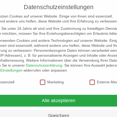
Datenschutzeinstellungen
utzen Cookies auf unserer Website. Einige von ihnen sind essenziell,
nd andere uns helfen, diese Website und Ihre Erfahrung zu verbesser
Sie unter 16 Jahre alt sind und Ihre Zustimmung zu freiwilligen Dienst
 möchten, müssen Sie Ihre Erziehungsberechtigten um Erlaubnis bitte
erwenden Cookies und andere Technologien auf unserer Website. Eini
hnen sind essenziell, während andere uns helfen, diese Website und Ih
rung zu verbessern.
Personenbezogene Daten können verarbeitet wer
NG
LOCATION SCOUT
ELB-LOCATION: PANORAMA LO
. IP-Adressen), z. B. für personalisierte Anzeigen und Inhalte oder Anze
nhaltsmessung.
Weitere Informationen über die Verwendung Ihrer Dat
n Sie in unserer
Datenschutzerklärung
.
Sie können Ihre Auswahl jederze
r
Einstellungen
widerrufen oder anpassen.
schutzeinstellungen
ssenziell
Marketing
Externe Me
Alle akzeptieren
Speichern