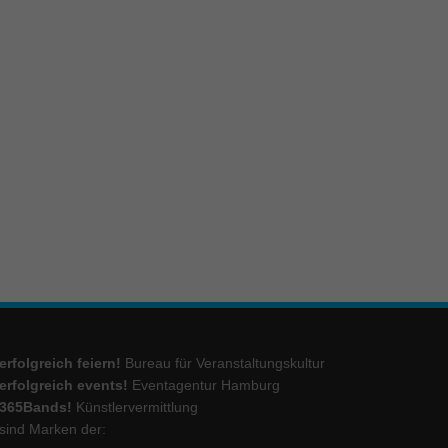
ie
Marketing
ierte
.
Externe Medien
iert.
lte
erfolgreich feiern!
Bureau für Veranstaltungskultur
ressum
erfolgreich events!
Eventagentur Hamburg
365Bands!
Künstlervermittlung
sind Marken der: