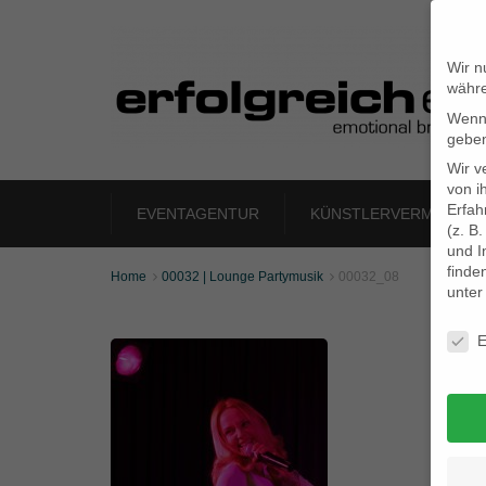
Wir n
währe
Wenn 
geben
Wir v
von i
Erfah
EVENTAGENTUR
KÜNSTLERVERMITTLU
(z. B
und I
finde
Home
00032 | Lounge Partymusik
00032_08


unte
Daten
E