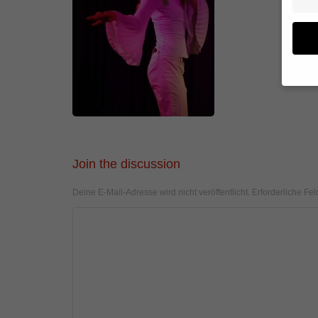
Wenn 
geben
Wir v
von i
Join the discussion
Erfah
(z. B
Deine E-Mail-Adresse wird nicht veröffentlicht.
Erforderliche Fel
und I
finde
Hier 
Einwi
anzei
Al
Daten