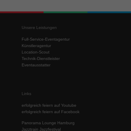
Inhalte von Videoplattformen und Social-Media-Plattformen werden
standardmäßig blockiert. Wenn Cookies von externen Medien akzeptiert
werden, bedarf der Zugriff auf diese Inhalte keiner manuellen Einwilligung
mehr.
Unsere Leistungen
Cookie-Informationen anzeigen
Full-Service-Eventagentur
powered by Borlabs Cookie
Datenschutzerklärung
Impressum
Künstleragentur
Location-Scout
Technik-Dienstleister
Eventausstatter
Links
erfolgreich feiern auf Youtube
erfolgreich feiern auf Facebook
Panorama Lounge Hamburg
Jazztrain Jazzfestival