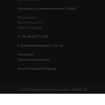
erfolgreich communmications GmbH
Büroadresse:
Elbchaussee 574
22587 Hamburg
T. +49 40 46777 230
E.
kontakt@erfolgreich-com.de
Impressum
Datenschutzerklärung
Versicherungsbestätigung
© 2023 erfolgreich communications GmbH. All
rights reserved.