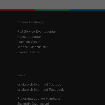
Inhalte von Videoplattformen und Social-Media-Plattformen werden
standardmäßig blockiert. Wenn Cookies von externen Medien akzeptiert
werden, bedarf der Zugriff auf diese Inhalte keiner manuellen Einwilligung
mehr.
Unsere Leistungen
Cookie-Informationen anzeigen
Full-Service-Eventagentur
powered by Borlabs Cookie
Datenschutzerklärung
Impressum
Künstleragentur
Location-Scout
Technik-Dienstleister
Eventausstatter
Links
erfolgreich feiern auf Youtube
erfolgreich feiern auf Facebook
Panorama Lounge Hamburg
Jazztrain Jazzfestival