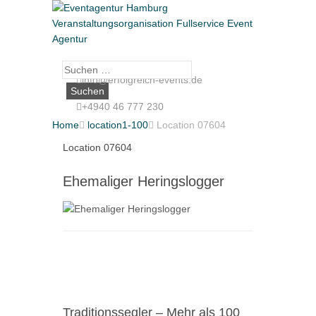
Suche
info@erfolgreich-events.de
nach:
+4940 46 777 230
Home

location1-100

Location 07604
Location 07604
Ehemaliger Heringslogger
Traditionssegler – Mehr als 100