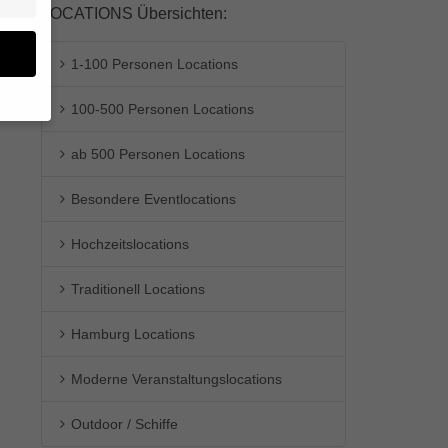
LOCATIONS Übersichten:
1-100 Personen Locations
100-500 Personen Locations
en
ab 500 Personen Locations
n.
Besondere Eventlocations
ge
re
den
Hochzeitslocations
igen-
en
Traditionell Locations
re
Hamburg Locations
Moderne Veranstaltungslocations
Zurück
Outdoor / Schiffe