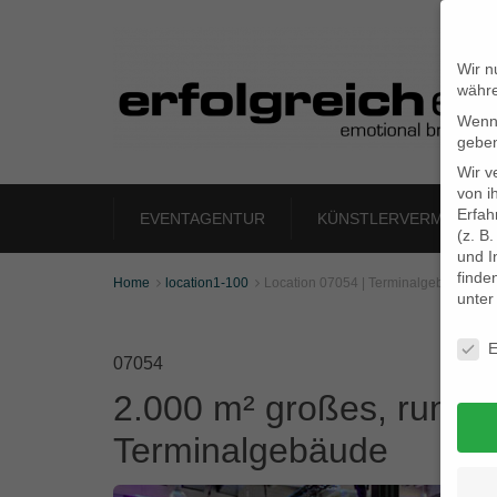
Wir n
währe
Wenn 
geben
Wir v
von i
Erfah
EVENTAGENTUR
KÜNSTLERVERMITTLU
(z. B
und I
finde
Home
location1-100
Location 07054 | Terminalgebäude


unte
Daten
E
07054
2.000 m² großes, rundu
Terminalgebäude