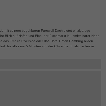
enziell (1)
zielle Cookies ermöglichen grundlegende Funktionen und sind für die einwandfre
ion der Website erforderlich.
Cookie-Informationen anzeigen
keting (1)
e mit seinem begehbaren Farewell-Dach bietet einzigartige
che Blick auf Hafen und Elbe, der Fischmarkt in unmittelbarer Nähe,
ting-Cookies werden von Drittanbietern oder Publishern verwendet, um personalis
ie das Empire Riverside oder das Hotel Hafen Hamburg bilden
ng anzuzeigen. Sie tun dies, indem sie Besucher über Websites hinweg verfolgen
d das alles nur 5 Minuten von der City entfernt, also in bester
Cookie-Informationen anzeigen
erne Medien (5)
te von Videoplattformen und Social-Media-Plattformen werden standardmäßig block
Cookies von externen Medien akzeptiert werden, bedarf der Zugriff auf diese Inha
r manuellen Einwilligung mehr.
Cookie-Informationen anzeigen
ered by Borlabs Cookie
Datenschutzerklärung
Imp