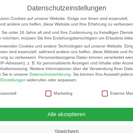
Datenschutzeinstellungen
utzen Cookies auf unserer Website. Einige von ihnen sind essenziell,
nd andere uns helfen, diese Website und Ihre Erfahrung zu verbesser
Sie unter 16 Jahre alt sind und Ihre Zustimmung zu freiwilligen Dienst
 möchten, müssen Sie Ihre Erziehungsberechtigten um Erlaubnis bitte
erwenden Cookies und andere Technologien auf unserer Website. Eini
hnen sind essenziell, während andere uns helfen, diese Website und Ih
rung zu verbessern.
Personenbezogene Daten können verarbeitet wer
NG
LOCATION SCOUT
ELB-LOCATION: PANORAMA LO
. IP-Adressen), z. B. für personalisierte Anzeigen und Inhalte oder Anze
nhaltsmessung.
Weitere Informationen über die Verwendung Ihrer Dat
n Sie in unserer
Datenschutzerklärung
.
Sie können Ihre Auswahl jederze
r
Einstellungen
widerrufen oder anpassen.
schutzeinstellungen
ssenziell
Marketing
Externe Me
m verglastes
Alle akzeptieren
Speichern