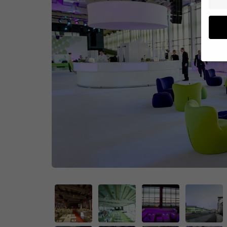
Wenn 
geben
Wir v
von i
Erfah
(z. B
und I
finde
Hier 
Einwi
anzei
Al
Daten