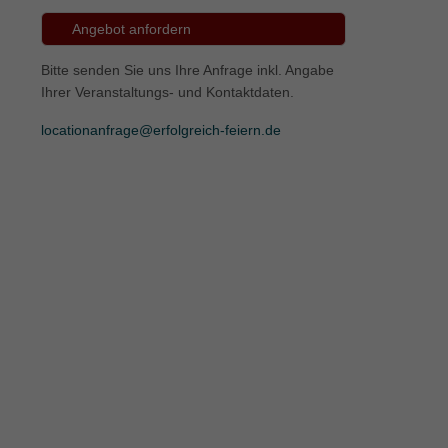
Angebot anfordern
ie
Bitte senden Sie uns Ihre Anfrage inkl. Angabe
Ihrer Veranstaltungs- und Kontaktdaten.
Marketing
locationanfrage@erfolgreich-feiern.de
ierte
.
Externe Medien
iert.
lte
ressum