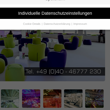
Individuelle Datenschutzeinstellungen
Cookie-Details
Datenschutzerklärung
Impressum
Datenschutzeinstellungen
Sie unter 16 Jahre alt sind und Ihre Zustimmung zu freiwilligen Dienst
 möchten, müssen Sie Ihre Erziehungsberechtigten um Erlaubnis bitte
erwenden Cookies und andere Technologien auf unserer Website. Eini
hnen sind essenziell, während andere uns helfen, diese Website und Ih
rung zu verbessern.
Personenbezogene Daten können verarbeitet wer
. IP-Adressen), z. B. für personalisierte Anzeigen und Inhalte oder Anze
nhaltsmessung.
Weitere Informationen über die Verwendung Ihrer Dat
n Sie in unserer
Datenschutzerklärung
.
finden Sie eine Übersicht über alle verwendeten Cookies. Sie können Ih
lligung zu ganzen Kategorien geben oder sich weitere Informationen
gen lassen und so nur bestimmte Cookies auswählen.
le akzeptieren
Speichern
schutzeinstellungen