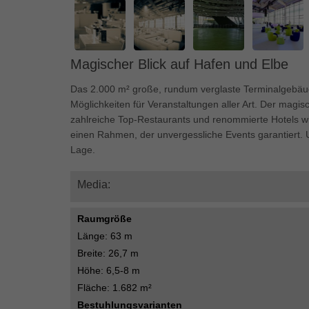
Ess
Essen
Funkt
Magischer Blick auf Hafen und Elbe
Mar
Das 2.000 m² große, rundum verglaste Terminalgebäud
Möglichkeiten für Veranstaltungen aller Art. Der magis
Marke
zahlreiche Top-Restaurants und renommierte Hotels w
Werbu
einen Rahmen, der unvergessliche Events garantiert. Un
Lage.
Ext
Media:
Inhal
Wenn 
keine
Raumgröße
Länge: 63 m
Breite: 26,7 m
pow
Höhe: 6,5-8 m
Fläche: 1.682 m²
Bestuhlungsvarianten