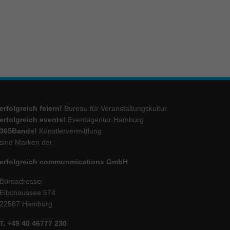
erfolgreich feiern!
Bureau für Veranstaltungskultur
erfolgreich events!
Eventagentur Hamburg
365Bands!
Künstlervermittlung
sind Marken der:
erfolgreich communmications GmbH
Büroadresse:
Elbchaussee 574
22587 Hamburg
T. +49 40 46777 230