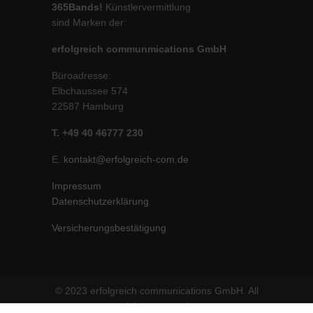
365Bands!
Künstlervermittlung
sind Marken der:
erfolgreich communmications GmbH
Büroadresse:
Elbchaussee 574
22587 Hamburg
T. +49 40 46777 230
E.
kontakt@erfolgreich-com.de
Impressum
Datenschutzerklärung
Versicherungsbestätigung
© 2023 erfolgreich communications GmbH. All
rights reserved.