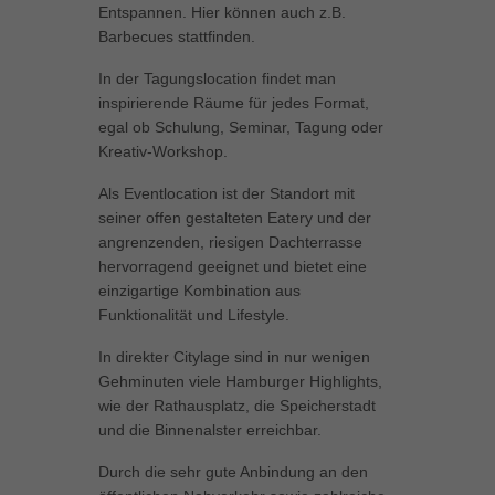
Entspannen. Hier können auch z.B.
können Ihre Einwilligung zu ganzen Kategorien geben oder sich
Barbecues stattfinden.
weitere Informationen anzeigen lassen und so nur bestimmte
Cookies auswählen.
In der Tagungslocation findet man
inspirierende Räume für jedes Format,
Alle akzeptieren
Speichern
egal ob Schulung, Seminar, Tagung oder
Kreativ-Workshop.
Zurück
Datenschutzeinstellungen
Als Eventlocation ist der Standort mit
Essenziell (1)
seiner offen gestalteten Eatery und der
Essenzielle Cookies ermöglichen grundlegende Funktionen und sind für
angrenzenden, riesigen Dachterrasse
die einwandfreie Funktion der Website erforderlich.
hervorragend geeignet und bietet eine
Cookie-Informationen anzeigen
einzigartige Kombination aus
Funktionalität und Lifestyle.
Marketing (1)
Mar
In direkter Citylage sind in nur wenigen
Marketing-Cookies werden von Drittanbietern oder Publishern verwendet,
Gehminuten viele Hamburger Highlights,
um personalisierte Werbung anzuzeigen. Sie tun dies, indem sie
wie der Rathausplatz, die Speicherstadt
Besucher über Websites hinweg verfolgen.
und die Binnenalster erreichbar.
Cookie-Informationen anzeigen
Durch die sehr gute Anbindung an den
Externe Medien (5)
Ext