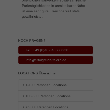
öffentlichen Nahverkehr sowie zahlreiche
Parkmöglichkeiten in unmittelbarer Nähe
Inhalte von Videoplattformen und Social-Media-Plattformen werden
standardmäßig blockiert. Wenn Cookies von externen Medien akzeptiert
ist eine sehr gute Erreichbarkeit stets
werden, bedarf der Zugriff auf diese Inhalte keiner manuellen Einwilligung
gewährleistet.
mehr.
Cookie-Informationen anzeigen
powered by Borlabs Cookie
Datenschutzerklärung
Impressum
NOCH FRAGEN?
Tel. + 49 (0)40 - 46 777230
info@erfolgreich-feiern.de
LOCATIONS Übersichten:
1-100 Personen Locations
100-500 Personen Locations
ab 500 Personen Locations