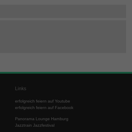
Links
erfolgreich feiern auf Youtube
erfolgreich feiern auf Facebook
Panorama Lounge Hamburg
Jazztrain Jazzfestival