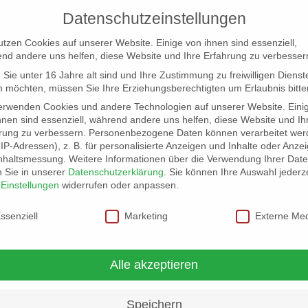
Datenschutzeinstellungen
utzen Cookies auf unserer Website. Einige von ihnen sind essenziell,
nd andere uns helfen, diese Website und Ihre Erfahrung zu verbesser
Sie unter 16 Jahre alt sind und Ihre Zustimmung zu freiwilligen Dienst
 möchten, müssen Sie Ihre Erziehungsberechtigten um Erlaubnis bitte
erwenden Cookies und andere Technologien auf unserer Website. Eini
hnen sind essenziell, während andere uns helfen, diese Website und Ih
rung zu verbessern.
Personenbezogene Daten können verarbeitet wer
NG
LOCATION SCOUT
ELB-LOCATION: PANORAMA LO
. IP-Adressen), z. B. für personalisierte Anzeigen und Inhalte oder Anze
nhaltsmessung.
Weitere Informationen über die Verwendung Ihrer Dat
n Sie in unserer
Datenschutzerklärung
.
Sie können Ihre Auswahl jederze
r
Einstellungen
widerrufen oder anpassen.
schutzeinstellungen
ssenziell
Marketing
Externe Me
staltungen und
Alle akzeptieren
Speichern