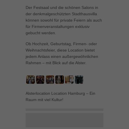
können Ihre Einwilligung zu ganzen Kategorien geben oder sich
Der Festsaal und die schönen Salons in
weitere Informationen anzeigen lassen und so nur bestimmte
der denkmalgeschützten Stadthausvilla
Cookies auswählen.
können sowohl für private Feiern als auch
für Firmenveranstaltungen exklusiv
Alle akzeptieren
Speichern
gebucht werden.
Zurück
Ob Hochzeit, Geburtstag, Firmen- oder
Datenschutzeinstellungen
Weihnachtsfeier, diese Location bietet
Essenziell (1)
jedem Anlass einen außergewöhnlichen
Essenzielle Cookies ermöglichen grundlegende Funktionen und sind für
Rahmen – mit Blick auf die Alster.
die einwandfreie Funktion der Website erforderlich.
Cookie-Informationen anzeigen
Marketing (1)
Mar
Alsterlocation Location Hamburg – Ein
Marketing-Cookies werden von Drittanbietern oder Publishern verwendet,
Raum mit viel Kultur!
um personalisierte Werbung anzuzeigen. Sie tun dies, indem sie
Besucher über Websites hinweg verfolgen.
Cookie-Informationen anzeigen
Externe Medien (5)
Ext