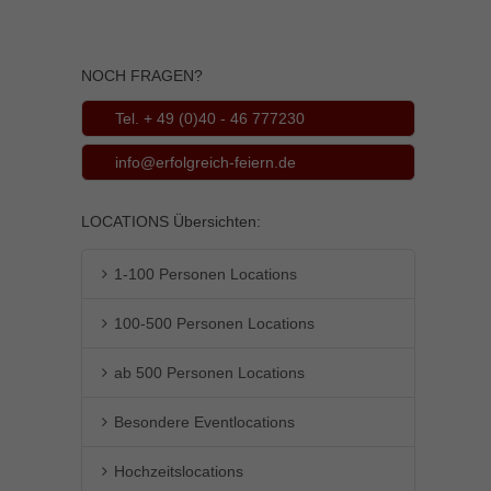
Inhalte von Videoplattformen und Social-Media-Plattformen werden
standardmäßig blockiert. Wenn Cookies von externen Medien akzeptiert
werden, bedarf der Zugriff auf diese Inhalte keiner manuellen Einwilligung
NOCH FRAGEN?
mehr.
Cookie-Informationen anzeigen
Tel. + 49 (0)40 - 46 777230
powered by Borlabs Cookie
Datenschutzerklärung
Impressum
info@erfolgreich-feiern.de
LOCATIONS Übersichten:
1-100 Personen Locations
100-500 Personen Locations
ab 500 Personen Locations
Besondere Eventlocations
Hochzeitslocations