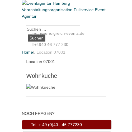
Suche
info@erfolgreich-events.de
nach:
+4940 46 777 230
Home

Location 07001
Location 07001
Wohnküche
NOCH FRAGEN?
Tel. + 49 (0)40 - 46 777230