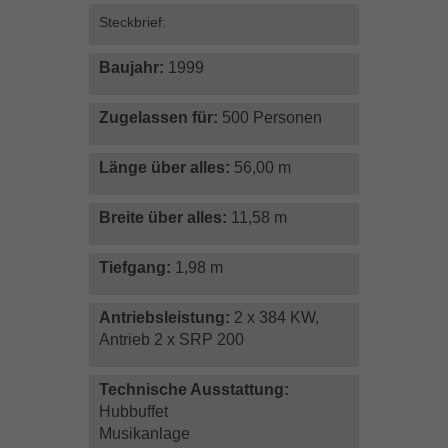
Steckbrief:
Inhalte von Videoplattformen und Social-Media-Plattformen werden
standardmäßig blockiert. Wenn Cookies von externen Medien akzeptiert
werden, bedarf der Zugriff auf diese Inhalte keiner manuellen Einwilligung
Baujahr:
1999
mehr.
Cookie-Informationen anzeigen
Zugelassen für:
500 Personen
powered by Borlabs Cookie
Datenschutzerklärung
Impressum
Länge über alles:
56,00 m
Breite über alles:
11,58 m
Tiefgang:
1,98 m
Antriebsleistung:
2 x 384 KW,
Antrieb 2 x SRP 200
Technische Ausstattung:
Hubbuffet
Musikanlage