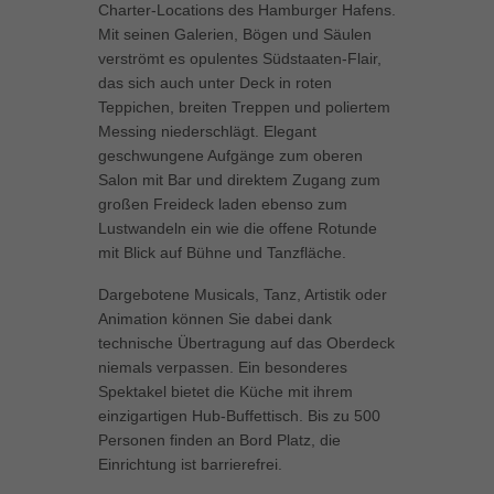
Charter-Locations des Hamburger Hafens.
können Ihre Einwilligung zu ganzen Kategorien geben oder sich
Mit seinen Galerien, Bögen und Säulen
weitere Informationen anzeigen lassen und so nur bestimmte
verströmt es opulentes Südstaaten-Flair,
Cookies auswählen.
das sich auch unter Deck in roten
Teppichen, breiten Treppen und poliertem
Alle akzeptieren
Speichern
Messing niederschlägt. Elegant
geschwungene Aufgänge zum oberen
Zurück
Salon mit Bar und direktem Zugang zum
Datenschutzeinstellungen
Essenziell (1)
großen Freideck laden ebenso zum
Lustwandeln ein wie die offene Rotunde
Essenzielle Cookies ermöglichen grundlegende Funktionen und sind für
mit Blick auf Bühne und Tanzfläche.
die einwandfreie Funktion der Website erforderlich.
Cookie-Informationen anzeigen
Dargebotene Musicals, Tanz, Artistik oder
Animation können Sie dabei dank
Marketing (1)
Mar
technische Übertragung auf das Oberdeck
niemals verpassen. Ein besonderes
Marketing-Cookies werden von Drittanbietern oder Publishern verwendet,
um personalisierte Werbung anzuzeigen. Sie tun dies, indem sie
Spektakel bietet die Küche mit ihrem
Besucher über Websites hinweg verfolgen.
einzigartigen Hub-Buffettisch. Bis zu 500
Cookie-Informationen anzeigen
Personen finden an Bord Platz, die
Einrichtung ist barrierefrei.
Externe Medien (5)
Ext