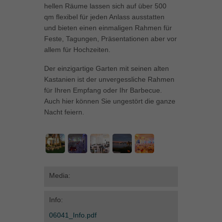
hellen Räume lassen sich auf über 500
können Ihre Einwilligung zu ganzen Kategorien geben oder sich
qm flexibel für jeden Anlass ausstatten
weitere Informationen anzeigen lassen und so nur bestimmte
Cookies auswählen.
und bieten einen einmaligen Rahmen für
Feste, Tagungen, Präsentationen aber vor
Alle akzeptieren
Speichern
allem für Hochzeiten.
Der einzigartige Garten mit seinen alten
Zurück
Kastanien ist der unvergessliche Rahmen
Datenschutzeinstellungen
Essenziell (1)
für Ihren Empfang oder Ihr Barbecue.
Auch hier können Sie ungestört die ganze
Essenzielle Cookies ermöglichen grundlegende Funktionen und sind für
Nacht feiern.
die einwandfreie Funktion der Website erforderlich.
Cookie-Informationen anzeigen
Marketing (1)
Mar
Marketing-Cookies werden von Drittanbietern oder Publishern verwendet,
um personalisierte Werbung anzuzeigen. Sie tun dies, indem sie
Media:
Besucher über Websites hinweg verfolgen.
Cookie-Informationen anzeigen
Info:
06041_Info.pdf
Externe Medien (5)
Ext