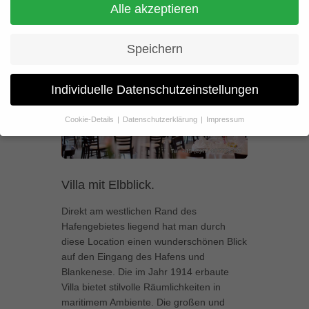
Wunderschöner Blick auf den
Alle akzeptieren
Eingang des Hafens und
Speichern
Blankenese
Individuelle Datenschutzeinstellungen
Cookie-Details
Datenschutzerklärung
Impressum
Datenschutzeinstellungen
Wenn Sie unter 16 Jahre alt sind und Ihre Zustimmung zu
freiwilligen Diensten geben möchten, müssen Sie Ihre
Villa mit Elbblick.
Erziehungsberechtigten um Erlaubnis bitten.
Wir verwenden Cookies und andere Technologien auf unserer
Direkt am westlichen Rand des
Website. Einige von ihnen sind essenziell, während andere uns
Hafengebietes liegend hat man durch
helfen, diese Website und Ihre Erfahrung zu verbessern.
diese Location einen wunderschönen Blick
Personenbezogene Daten können verarbeitet werden (z. B. IP-
Adressen), z. B. für personalisierte Anzeigen und Inhalte oder
auf den Eingang des Hafens und
Anzeigen- und Inhaltsmessung.
Weitere Informationen über die
Blankenese. Die im Jahr 1914 erbaute
Verwendung Ihrer Daten finden Sie in unserer
Villa bietet stilvolle Räumlichkeiten in
Datenschutzerklärung
.
maritimem Ambiente. Die großen und
Hier finden Sie eine Übersicht über alle verwendeten Cookies. Sie