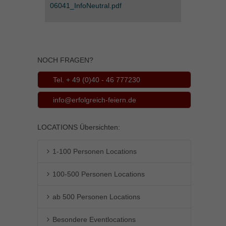
06041_InfoNeutral.pdf
Inhalte von Videoplattformen und Social-Media-Plattformen werden
standardmäßig blockiert. Wenn Cookies von externen Medien akzeptiert
werden, bedarf der Zugriff auf diese Inhalte keiner manuellen Einwilligung
mehr.
Cookie-Informationen anzeigen
NOCH FRAGEN?
powered by Borlabs Cookie
Datenschutzerklärung
Impressum
Tel. + 49 (0)40 - 46 777230
info@erfolgreich-feiern.de
LOCATIONS Übersichten:
1-100 Personen Locations
100-500 Personen Locations
ab 500 Personen Locations
Besondere Eventlocations