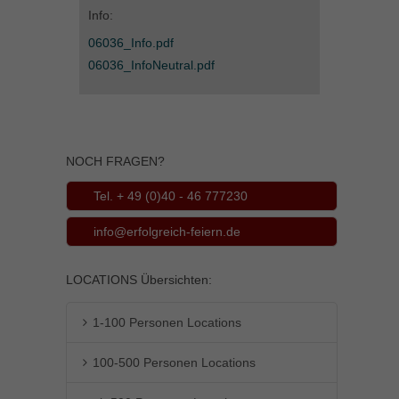
Info:
Inhalte von Videoplattformen und Social-Media-Plattformen werden
standardmäßig blockiert. Wenn Cookies von externen Medien akzeptiert
06036_Info.pdf
werden, bedarf der Zugriff auf diese Inhalte keiner manuellen Einwilligung
06036_InfoNeutral.pdf
mehr.
Cookie-Informationen anzeigen
powered by Borlabs Cookie
Datenschutzerklärung
Impressum
NOCH FRAGEN?
Tel. + 49 (0)40 - 46 777230
info@erfolgreich-feiern.de
LOCATIONS Übersichten:
1-100 Personen Locations
100-500 Personen Locations