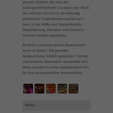
gesetzt. Erleben Sie eine der
können Ihre Einwilligung zu ganzen Kategorien geben oder sich
außergewöhnlichsten Locations der Stadt.
weitere Informationen anzeigen lassen und so nur bestimmte
Sie zeichnet sich durch die lebendig
Cookies auswählen.
gebliebene Flughafenatmosphäre aus,
denn in der Halle sind Gepäckbänder,
Alle akzeptieren
Speichern
Beschilderung, Monitore und Check-In-
Counter erhalten geblieben.
Zurück
Datenschutzeinstellungen
Essenziell (1)
Ähnliche Locations sind in Deutschland
kaum zu finden. Mit gezielter
Essenzielle Cookies ermöglichen grundlegende Funktionen und sind für
Ausleuchtung, festlich gedeckten Tischen
die einwandfreie Funktion der Website erforderlich.
und kreativer Dekoration verwandelt sich
Cookie-Informationen anzeigen
diese Location in einen spektakulären Ort
für Ihre unvergessliche Veranstaltung.
Marketing (1)
Mar
Marketing-Cookies werden von Drittanbietern oder Publishern verwendet,
um personalisierte Werbung anzuzeigen. Sie tun dies, indem sie
Besucher über Websites hinweg verfolgen.
Cookie-Informationen anzeigen
Media:
Externe Medien (5)
Ext