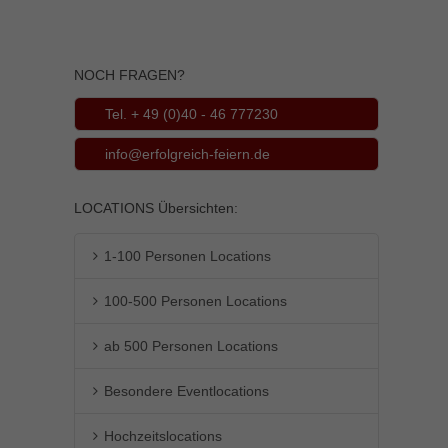
Inhalte von Videoplattformen und Social-Media-Plattformen werden
standardmäßig blockiert. Wenn Cookies von externen Medien akzeptiert
werden, bedarf der Zugriff auf diese Inhalte keiner manuellen Einwilligung
NOCH FRAGEN?
mehr.
Cookie-Informationen anzeigen
Tel. + 49 (0)40 - 46 777230
powered by Borlabs Cookie
Datenschutzerklärung
Impressum
info@erfolgreich-feiern.de
LOCATIONS Übersichten:
1-100 Personen Locations
100-500 Personen Locations
ab 500 Personen Locations
Besondere Eventlocations
Hochzeitslocations