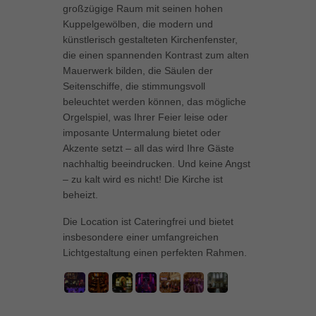
großzügige Raum mit seinen hohen
Inhalte von Videoplattformen und Social-Media-Plattformen werden
Kuppelgewölben, die modern und
standardmäßig blockiert. Wenn Cookies von externen Medien akzeptiert
künstlerisch gestalteten Kirchenfenster,
werden, bedarf der Zugriff auf diese Inhalte keiner manuellen Einwilligung
mehr.
die einen spannenden Kontrast zum alten
Mauerwerk bilden, die Säulen der
Cookie-Informationen anzeigen
Seitenschiffe, die stimmungsvoll
powered by Borlabs Cookie
Datenschutzerklärung
Impressum
beleuchtet werden können, das mögliche
Orgelspiel, was Ihrer Feier leise oder
imposante Untermalung bietet oder
Akzente setzt – all das wird Ihre Gäste
nachhaltig beeindrucken. Und keine Angst
– zu kalt wird es nicht! Die Kirche ist
beheizt.
Die Location ist Cateringfrei und bietet
insbesondere einer umfangreichen
Lichtgestaltung einen perfekten Rahmen.