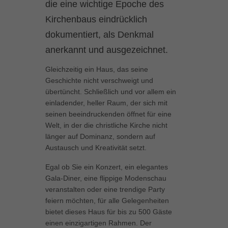
die eine wichtige Epoche des
können Ihre Einwilligung zu ganzen Kategorien geben oder sich
weitere Informationen anzeigen lassen und so nur bestimmte
Kirchenbaus eindrücklich
Cookies auswählen.
dokumentiert, als Denkmal
anerkannt und ausgezeichnet.
Alle akzeptieren
Speichern
Gleichzeitig ein Haus, das seine
Zurück
Geschichte nicht verschweigt und
Datenschutzeinstellungen
Essenziell (1)
übertüncht. Schließlich und vor allem ein
einladender, heller Raum, der sich mit
Essenzielle Cookies ermöglichen grundlegende Funktionen und sind für
seinen beeindruckenden öffnet für eine
die einwandfreie Funktion der Website erforderlich.
Welt, in der die christliche Kirche nicht
Cookie-Informationen anzeigen
länger auf Dominanz, sondern auf
Austausch und Kreativität setzt.
Marketing (1)
Mar
Egal ob Sie ein Konzert, ein elegantes
Marketing-Cookies werden von Drittanbietern oder Publishern verwendet,
Gala-Diner, eine flippige Modenschau
um personalisierte Werbung anzuzeigen. Sie tun dies, indem sie
Besucher über Websites hinweg verfolgen.
veranstalten oder eine trendige Party
feiern möchten, für alle Gelegenheiten
Cookie-Informationen anzeigen
bietet dieses Haus für bis zu 500 Gäste
Externe Medien (5)
Ext
einen einzigartigen Rahmen. Der