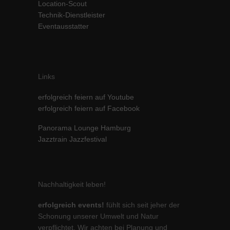
Location-Scout
können Ihre Einwilligung zu ganzen Kategorien geben oder sich
Technik-Dienstleister
weitere Informationen anzeigen lassen und so nur bestimmte
Eventausstatter
Cookies auswählen.
Alle akzeptieren
Speichern
Zurück
Links
Datenschutzeinstellungen
Essenziell (1)
erfolgreich feiern auf Youtube
erfolgreich feiern auf Facebook
Essenzielle Cookies ermöglichen grundlegende Funktionen und sind für
die einwandfreie Funktion der Website erforderlich.
Panorama Lounge Hamburg
Cookie-Informationen anzeigen
Jazztrain Jazzfestival
Marketing (1)
Mar
Marketing-Cookies werden von Drittanbietern oder Publishern verwendet,
um personalisierte Werbung anzuzeigen. Sie tun dies, indem sie
Nachhaltigkeit leben!
Besucher über Websites hinweg verfolgen.
Cookie-Informationen anzeigen
erfolgreich events!
fühlt sich seit jeher der
Schonung unserer Umwelt und Natur
Externe Medien (5)
Ext
verpflichtet. Wir achten bei Planung und