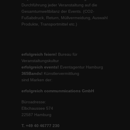
Durchführung jeder Veranstaltung auf die
Inhalte von Videoplattformen und Social-Media-Plattformen werden
Gesamtumweltbilanz der Events. (CO2-
standardmäßig blockiert. Wenn Cookies von externen Medien akzeptiert
werden, bedarf der Zugriff auf diese Inhalte keiner manuellen Einwilligung
Fußabdruck, Return, Müllvermeidung, Auswahl
mehr.
Produkte, Transportmittel etc.)
Cookie-Informationen anzeigen
powered by Borlabs Cookie
Datenschutzerklärung
Impressum
erfolgreich feiern!
Bureau für
Veranstaltungskultur
erfolgreich events!
Eventagentur Hamburg
365Bands!
Künstlervermittlung
sind Marken der:
erfolgreich communmications GmbH
Büroadresse:
Elbchaussee 574
22587 Hamburg
T. +49 40 46777 230