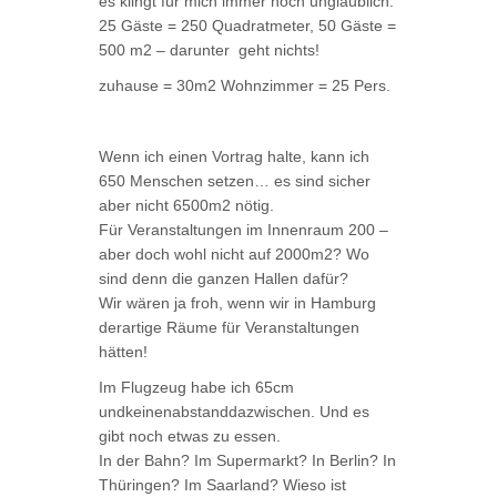
es klingt für mich immer noch unglaublich:
25 Gäste = 250 Quadratmeter, 50 Gäste =
500 m2 – darunter geht nichts!
zuhause = 30m2 Wohnzimmer = 25 Pers.
Wenn ich einen Vortrag halte, kann ich
650 Menschen setzen… es sind sicher
aber nicht 6500m2 nötig.
Für Veranstaltungen im Innenraum 200 –
aber doch wohl nicht auf 2000m2? Wo
sind denn die ganzen Hallen dafür?
Wir wären ja froh, wenn wir in Hamburg
derartige Räume für Veranstaltungen
hätten!
Im Flugzeug habe ich 65cm
undkeinenabstanddazwischen. Und es
gibt noch etwas zu essen.
In der Bahn? Im Supermarkt? In Berlin? In
Thüringen? Im Saarland? Wieso ist