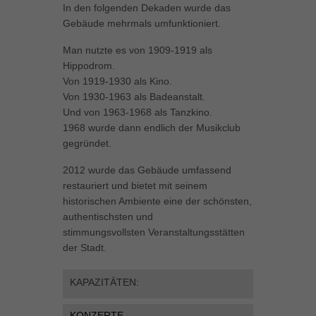
In den folgenden Dekaden wurde das
können Ihre Einwilligung zu ganzen Kategorien geben oder sich
Gebäude mehrmals umfunktioniert.
weitere Informationen anzeigen lassen und so nur bestimmte
Cookies auswählen.
Man nutzte es von 1909-1919 als
Hippodrom.
Alle akzeptieren
Speichern
Von 1919-1930 als Kino.
Von 1930-1963 als Badeanstalt.
Zurück
Und von 1963-1968 als Tanzkino.
Datenschutzeinstellungen
Essenziell (1)
1968 wurde dann endlich der Musikclub
gegründet.
Essenzielle Cookies ermöglichen grundlegende Funktionen und sind für
die einwandfreie Funktion der Website erforderlich.
2012 wurde das Gebäude umfassend
Cookie-Informationen anzeigen
restauriert und bietet mit seinem
historischen Ambiente eine der schönsten,
Marketing (1)
Mar
authentischsten und
stimmungsvollsten Veranstaltungsstätten
Marketing-Cookies werden von Drittanbietern oder Publishern verwendet,
der Stadt.
um personalisierte Werbung anzuzeigen. Sie tun dies, indem sie
Besucher über Websites hinweg verfolgen.
Cookie-Informationen anzeigen
KAPAZITÄTEN:
Externe Medien (5)
Ext
KONZERTE