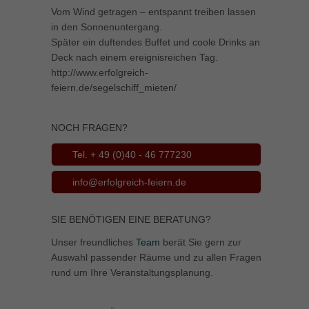
Vom Wind getragen – entspannt treiben lassen
in den Sonnenuntergang.
Später ein duftendes Buffet und coole Drinks an
Deck nach einem ereignisreichen Tag.
http://www.erfolgreich-
feiern.de/segelschiff_mieten/
NOCH FRAGEN?
Tel. + 49 (0)40 - 46 777230
info@erfolgreich-feiern.de
SIE BENÖTIGEN EINE BERATUNG?
Unser freundliches
Team
berät Sie gern zur
Auswahl passender Räume und zu allen Fragen
rund um Ihre Veranstaltungsplanung.