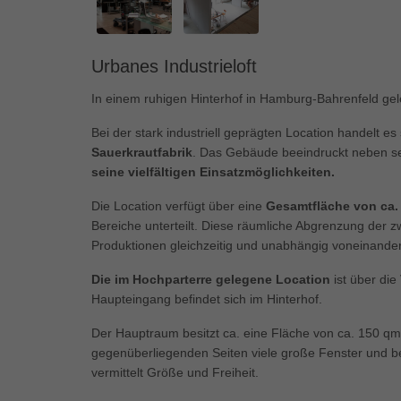
Ess
Essen
Funkt
Urbanes Industrieloft
In einem ruhigen Hinterhof in Hamburg-Bahrenfeld ge
Mar
Bei der stark industriell geprägten Location handelt es
Marke
Sauerkrautfabrik
. Das Gebäude beeindruckt neben se
Werbu
seine vielfältigen Einsatzmöglichkeiten.
Die Location verfügt über eine
Gesamtfläche von ca.
Ext
Bereiche unterteilt. Diese räumliche Abgrenzung der zw
Produktionen gleichzeitig und unabhängig voneinander 
Inhal
Wenn 
Die im Hochparterre gelegene Location
ist über die
keine
Haupteingang befindet sich im Hinterhof.
Der Hauptraum besitzt ca. eine Fläche von ca. 150 qm 
pow
gegenüberliegenden Seiten viele große Fenster und be
vermittelt Größe und Freiheit.