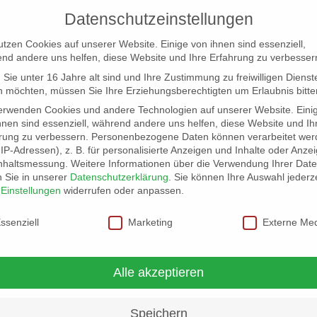
Datenschutzeinstellungen
utzen Cookies auf unserer Website. Einige von ihnen sind essenziell,
nd andere uns helfen, diese Website und Ihre Erfahrung zu verbesser
Sie unter 16 Jahre alt sind und Ihre Zustimmung zu freiwilligen Dienst
 möchten, müssen Sie Ihre Erziehungsberechtigten um Erlaubnis bitte
erwenden Cookies und andere Technologien auf unserer Website. Eini
hnen sind essenziell, während andere uns helfen, diese Website und Ih
rung zu verbessern.
Personenbezogene Daten können verarbeitet wer
NG
LOCATION SCOUT
ELB-LOCATION: PANORAMA LO
. IP-Adressen), z. B. für personalisierte Anzeigen und Inhalte oder Anze
nhaltsmessung.
Weitere Informationen über die Verwendung Ihrer Dat
n Sie in unserer
Datenschutzerklärung
.
Sie können Ihre Auswahl jederze
r
Einstellungen
widerrufen oder anpassen.
schutzeinstellungen
ssenziell
Marketing
Externe Me
ielen Möglichkeiten
Alle akzeptieren
Speichern