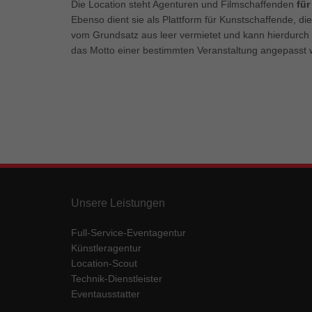
Die Location steht Agenturen und Filmschaffenden
für
Ebenso dient sie als Plattform für Kunstschaffende, die
vom Grundsatz aus leer vermietet und kann hierdurch f
das Motto einer bestimmten Veranstaltung angepasst 
Unsere Leistungen
Full-Service-Eventagentur
Künstleragentur
Location-Scout
Technik-Dienstleister
Eventausstatter