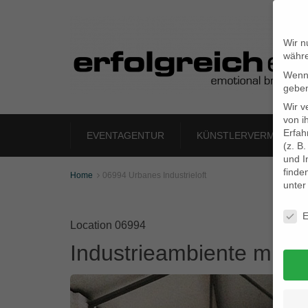
Wir n
währe
Wenn 
geben
Wir v
von i
Erfah
EVENTAGENTUR
KÜNSTLERVERMITTLU
(z. B
und I
finde
Home
06994 Urbanes Industrieloft

unte
Daten
E
Location 06994
Industrieambiente mit v