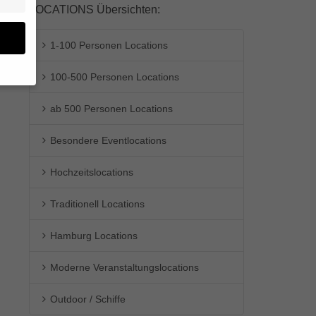
LOCATIONS Übersichten:
1-100 Personen Locations
100-500 Personen Locations
en
ab 500 Personen Locations
n.
Besondere Eventlocations
ge
re
den
Hochzeitslocations
igen-
en
Traditionell Locations
re
Hamburg Locations
Moderne Veranstaltungslocations
Zurück
Outdoor / Schiffe