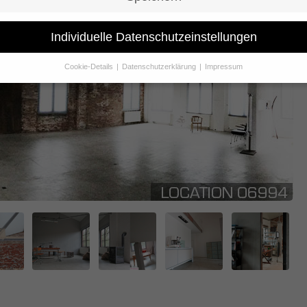
Individuelle Datenschutzeinstellungen
Cookie-Details
Datenschutzerklärung
Impressum
Datenschutzeinstellungen
Sie unter 16 Jahre alt sind und Ihre Zustimmung zu freiwilligen Dienst
 möchten, müssen Sie Ihre Erziehungsberechtigten um Erlaubnis bitte
erwenden Cookies und andere Technologien auf unserer Website. Eini
hnen sind essenziell, während andere uns helfen, diese Website und Ih
rung zu verbessern.
Personenbezogene Daten können verarbeitet wer
. IP-Adressen), z. B. für personalisierte Anzeigen und Inhalte oder Anze
nhaltsmessung.
Weitere Informationen über die Verwendung Ihrer Dat
n Sie in unserer
Datenschutzerklärung
.
finden Sie eine Übersicht über alle verwendeten Cookies. Sie können Ih
lligung zu ganzen Kategorien geben oder sich weitere Informationen
gen lassen und so nur bestimmte Cookies auswählen.
le akzeptieren
Speichern
schutzeinstellungen