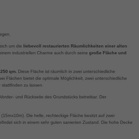
enziell (1)
zielle Cookies ermöglichen grundlegende Funktionen und sind für die einwandfre
ion der Website erforderlich.
Cookie-Informationen anzeigen
legen.
keting (1)
 sich um die
liebevoll restaurierten Räumlichkeiten einer alten
ting-Cookies werden von Drittanbietern oder Publishern verwendet, um personalis
inem industriellen Charme auch durch seine
große Fläche und
ng anzuzeigen. Sie tun dies, indem sie Besucher über Websites hinweg verfolgen
Cookie-Informationen anzeigen
 250 qm.
Diese Fläche ist räumlich in zwei unterschiedliche
erne Medien (5)
ei Flächen bietet die optimale Möglichkeit, zwei unterschiedliche
stattfinden zu lassen.
te von Videoplattformen und Social-Media-Plattformen werden standardmäßig block
Cookies von externen Medien akzeptiert werden, bedarf der Zugriff auf diese Inha
 Vorder- und Rückseite des Grundstücks betretbar. Der
r manuellen Einwilligung mehr.
Cookie-Informationen anzeigen
(15mx10m). Die helle, rechteckige Fläche besitzt auf zwei
ered by Borlabs Cookie
Datenschutzerklärung
Imp
findet sich in einem sehr guten sanierten Zustand. Die hohe Decke