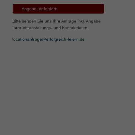
Angebot anfordern
ie
Bitte senden Sie uns Ihre Anfrage inkl. Angabe
Ihrer Veranstaltungs- und Kontaktdaten.
Marketing
locationanfrage@erfolgreich-feiern.de
ierte
.
Externe Medien
iert.
lte
ressum