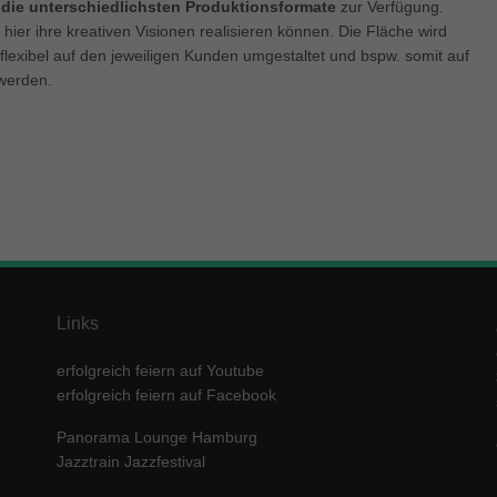
 die unterschiedlichsten Produktionsformate
zur Verfügung.
 hier ihre kreativen Visionen realisieren können. Die Fläche wird
lexibel auf den jeweiligen Kunden umgestaltet und bspw. somit auf
werden.
Links
erfolgreich feiern auf Youtube
erfolgreich feiern auf Facebook
Panorama Lounge Hamburg
Jazztrain Jazzfestival