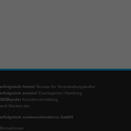
erfolgreich feiern!
Bureau für Veranstaltungskultur
erfolgreich events!
Eventagentur Hamburg
365Bands!
Künstlervermittlung
sind Marken der:
erfolgreich communmications GmbH
Büroadresse: