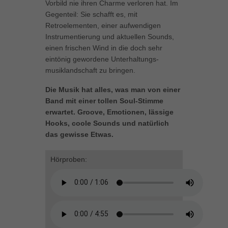
Vorbild nie ihren Charme verloren hat. Im
können Ihre Einwilligung zu ganzen Kategorien geben oder sich
Gegenteil: Sie schafft es, mit
weitere Informationen anzeigen lassen und so nur bestimmte
Retroelementen, einer aufwendigen
Cookies auswählen.
Instrumentierung und aktuellen Sounds,
einen frischen Wind in die doch sehr
Alle akzeptieren
Speichern
eintönig gewordene Unterhaltungs-
musiklandschaft zu bringen.
Zurück
Datenschutzeinstellungen
Die Musik hat alles, was man von einer
Essenziell (1)
Band mit einer tollen Soul-Stimme
Essenzielle Cookies ermöglichen grundlegende Funktionen und sind für
erwartet. Groove, Emotionen, lässige
die einwandfreie Funktion der Website erforderlich.
Hooks, coole Sounds und natürlich
Cookie-Informationen anzeigen
das gewisse Etwas.
Marketing (1)
Mar
Hörproben:
Marketing-Cookies werden von Drittanbietern oder Publishern verwendet,
um personalisierte Werbung anzuzeigen. Sie tun dies, indem sie
Besucher über Websites hinweg verfolgen.
Cookie-Informationen anzeigen
Externe Medien (5)
Ext