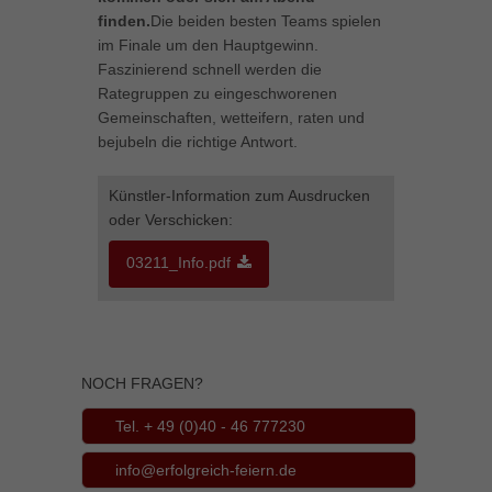
finden.
Die beiden besten Teams spielen
Inhalte von Videoplattformen und Social-Media-Plattformen werden
im Finale um den Hauptgewinn.
standardmäßig blockiert. Wenn Cookies von externen Medien akzeptiert
werden, bedarf der Zugriff auf diese Inhalte keiner manuellen Einwilligung
Faszinierend schnell werden die
mehr.
Rategruppen zu eingeschworenen
Cookie-Informationen anzeigen
Gemeinschaften, wetteifern, raten und
bejubeln die richtige Antwort.
powered by Borlabs Cookie
Datenschutzerklärung
Impressum
Künstler-Information zum Ausdrucken
oder Verschicken:
03211_Info.pdf
NOCH FRAGEN?
Tel. + 49 (0)40 - 46 777230
info@erfolgreich-feiern.de