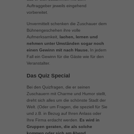
können Ihre Einwilligung zu ganzen Kategorien geben oder sich
Auftraggeber jeweils eingehend
weitere Informationen anzeigen lassen und so nur bestimmte
vorbereitet.
Cookies auswählen.
Unvermittelt schenken die Zuschauer dem
Alle akzeptieren
Speichern
Bühnengeschehen ihre volle
Aufmerksamkeit,
lachen, lernen und
Zurück
nehmen unter Umständen sogar noch
Datenschutzeinstellungen
einen Gewinn mit nach Hause.
In jedem
Essenziell (1)
Fall ein Gewinn für die Gäste wie für den
Veranstalter.
Essenzielle Cookies ermöglichen grundlegende Funktionen und sind für
die einwandfreie Funktion der Website erforderlich.
Das Quiz Special
Cookie-Informationen anzeigen
Bei den Quizfragen, die er seinen
Marketing (1)
Mar
Zuschauern mit Charme und Humor stellt,
Marketing-Cookies werden von Drittanbietern oder Publishern verwendet,
dreht sich alles um die schönste Stadt der
um personalisierte Werbung anzuzeigen. Sie tun dies, indem sie
Welt. (Oder um Fragen, die speziell für Sie
Besucher über Websites hinweg verfolgen.
und z.B. in Bezug auf Ihren Anlass oder
Cookie-Informationen anzeigen
Ihre Firma erdacht werden.
Es wird in
Gruppen geraten, die als solche
Externe Medien (5)
Ext
kommen oder sich am Abend