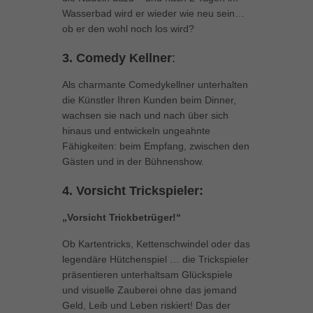
Wasserbad wird er wieder wie neu sein…
Inhalte von Videoplattformen und Social-Media-Plattformen werden
ob er den wohl noch los wird?
standardmäßig blockiert. Wenn Cookies von externen Medien akzeptiert
werden, bedarf der Zugriff auf diese Inhalte keiner manuellen Einwilligung
mehr.
3. Comedy Kellner
:
Cookie-Informationen anzeigen
Als charmante Comedykellner unterhalten
powered by Borlabs Cookie
Datenschutzerklärung
Impressum
die Künstler Ihren Kunden beim Dinner,
wachsen sie nach und nach über sich
hinaus und entwickeln ungeahnte
Fähigkeiten: beim Empfang, zwischen den
Gästen und in der Bühnenshow.
4. Vorsicht Trickspieler:
„Vorsicht Trickbetrüger!“
Ob Kartentricks, Kettenschwindel oder das
legendäre Hütchenspiel … die Trickspieler
präsentieren unterhaltsam Glückspiele
und visuelle Zauberei ohne das jemand
Geld, Leib und Leben riskiert! Das der