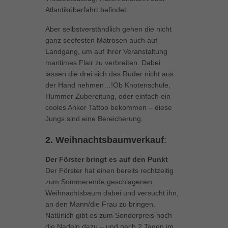
können Ihre Einwilligung zu ganzen Kategorien geben oder sich
Atlantiküberfahrt befindet.
weitere Informationen anzeigen lassen und so nur bestimmte
Cookies auswählen.
Aber selbstverständlich gehen die nicht
ganz seefesten Matrosen auch auf
Alle akzeptieren
Speichern
Landgang, um auf ihrer Veranstaltung
maritimes Flair zu verbreiten. Dabei
Zurück
lassen die drei sich das Ruder nicht aus
Datenschutzeinstellungen
der Hand nehmen…!Ob Knotenschule,
Essenziell (1)
Hummer Zubereitung, oder einfach ein
cooles Anker Tattoo bekommen – diese
Essenzielle Cookies ermöglichen grundlegende Funktionen und sind für
die einwandfreie Funktion der Website erforderlich.
Jungs sind eine Bereicherung.
Cookie-Informationen anzeigen
2. Weihnachtsbaumverkauf
:
Marketing (1)
Mar
Der Förster bringt es auf den Punkt
Marketing-Cookies werden von Drittanbietern oder Publishern verwendet,
Der Förster hat einen bereits rechtzeitig
um personalisierte Werbung anzuzeigen. Sie tun dies, indem sie
zum Sommerende geschlagenen
Besucher über Websites hinweg verfolgen.
Weihnachtsbaum dabei und versucht ihn,
Cookie-Informationen anzeigen
an den Mann/die Frau zu bringen.
Natürlich gibt es zum Sonderpreis noch
Externe Medien (5)
Ext
die Nadeln dazu – und nach 2 Tagen im