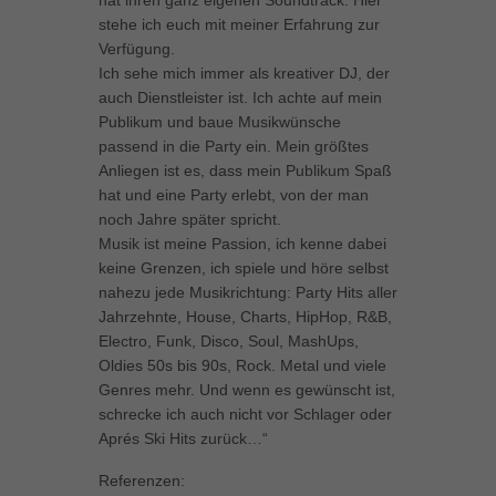
hat ihren ganz eigenen Soundtrack. Hier
stehe ich euch mit meiner Erfahrung zur
Inhalte von Videoplattformen und Social-Media-Plattformen werden
standardmäßig blockiert. Wenn Cookies von externen Medien akzeptiert
Verfügung.
werden, bedarf der Zugriff auf diese Inhalte keiner manuellen Einwilligung
Ich sehe mich immer als kreativer DJ, der
mehr.
auch Dienstleister ist. Ich achte auf mein
Cookie-Informationen anzeigen
Publikum und baue Musikwünsche
passend in die Party ein. Mein größtes
powered by Borlabs Cookie
Datenschutzerklärung
Impressum
Anliegen ist es, dass mein Publikum Spaß
hat und eine Party erlebt, von der man
noch Jahre später spricht.
Musik ist meine Passion, ich kenne dabei
keine Grenzen, ich spiele und höre selbst
nahezu jede Musikrichtung: Party Hits aller
Jahrzehnte, House, Charts, HipHop, R&B,
Electro, Funk, Disco, Soul, MashUps,
Oldies 50s bis 90s, Rock. Metal und viele
Genres mehr. Und wenn es gewünscht ist,
schrecke ich auch nicht vor Schlager oder
Aprés Ski Hits zurück…“
Referenzen: