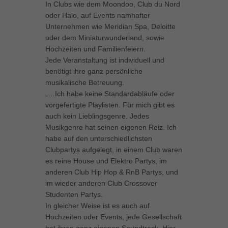
In Clubs wie dem Moondoo, Club du Nord
können Ihre Einwilligung zu ganzen Kategorien geben oder sich
oder Halo, auf Events namhafter
weitere Informationen anzeigen lassen und so nur bestimmte
Unternehmen wie Meridian Spa, Deloitte
Cookies auswählen.
oder dem Miniaturwunderland, sowie
Hochzeiten und Familienfeiern.
Alle akzeptieren
Speichern
Jede Veranstaltung ist individuell und
benötigt ihre ganz persönliche
Zurück
musikalische Betreuung.
Datenschutzeinstellungen
Essenziell (1)
„…Ich habe keine Standardabläufe oder
vorgefertigte Playlisten. Für mich gibt es
Essenzielle Cookies ermöglichen grundlegende Funktionen und sind für
auch kein Lieblingsgenre. Jedes
die einwandfreie Funktion der Website erforderlich.
Musikgenre hat seinen eigenen Reiz. Ich
Cookie-Informationen anzeigen
habe auf den unterschiedlichsten
Clubpartys aufgelegt, in einem Club waren
Marketing (1)
Mar
es reine House und Elektro Partys, im
Marketing-Cookies werden von Drittanbietern oder Publishern verwendet,
anderen Club Hip Hop & RnB Partys, und
um personalisierte Werbung anzuzeigen. Sie tun dies, indem sie
im wieder anderen Club Crossover
Besucher über Websites hinweg verfolgen.
Studenten Partys.
Cookie-Informationen anzeigen
In gleicher Weise ist es auch auf
Hochzeiten oder Events, jede Gesellschaft
Externe Medien (5)
Ext