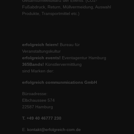
Gesamtumweltbilanz der Events. (CO2-
Fußabdruck, Return, Müllvermeidung, Auswahl
Produkte, Transportmittel etc.)
erfolgreich feiern!
Bureau für
Veranstaltungskultur
erfolgreich events!
Eventagentur Hamburg
365Bands!
Künstlervermittlung
sind Marken der:
erfolgreich communmications GmbH
Büroadresse:
Elbchaussee 574
22587 Hamburg
T. +49 40 46777 230
E.
kontakt@erfolgreich-com.de