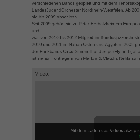
Ess
verschiedenen Bands gespielt und mit dem Tenorsaxop
LandesJugendOrchester Nordrhein-Westfalen. Ab 2005 
Essen
sie bis 2009 abschloss.
Funkt
Seit 2009 gehört sie zu Peter Herbolzheimers Europea
und
war von 2010 bis 2012 Mitglied im Bundesjazzorcheste
Mar
2010 und 2011 im Nahen Osten und Ägypten. 2008 gründ
Marke
der Funkbands Circo Simonelli und SuperFly und gehör
Werbu
ist sie auf Tonträgern von Marlow & Claudia Nehls zu 
Video:
Ext
Inhal
Wenn 
keine
pow
Mit dem Laden des Videos akzepti