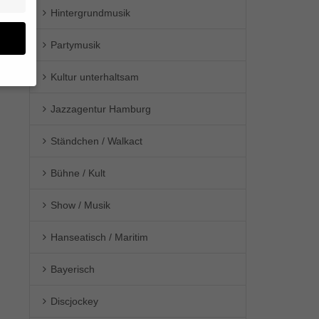
Hintergrundmusik
Partymusik
Kultur unterhaltsam
en
Jazzagentur Hamburg
n.
Ständchen / Walkact
ge
re
den
Bühne / Kult
igen-
en
Show / Musik
re
Hanseatisch / Maritim
Bayerisch
Zurück
Discjockey