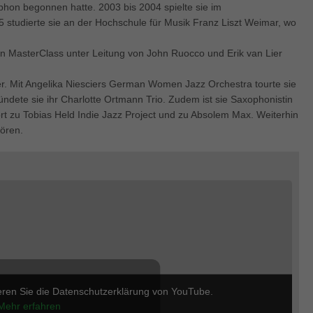
enziell (1)
hon begonnen hatte. 2003 bis 2004 spielte sie im
studierte sie an der Hochschule für Musik Franz Liszt Weimar, wo
zielle Cookies ermöglichen grundlegende Funktionen und sind für die einwandfre
ion der Website erforderlich.
n MasterClass unter Leitung von John Ruocco und Erik van Lier
Cookie-Informationen anzeigen
r. Mit Angelika Niesciers German Women Jazz Orchestra tourte sie
keting (1)
ete sie ihr Charlotte Ortmann Trio. Zudem ist sie Saxophonistin
ting-Cookies werden von Drittanbietern oder Publishern verwendet, um personalis
t zu Tobias Held Indie Jazz Project und zu Absolem Max. Weiterhin
ng anzuzeigen. Sie tun dies, indem sie Besucher über Websites hinweg verfolgen
hören.
Cookie-Informationen anzeigen
erne Medien (5)
te von Videoplattformen und Social-Media-Plattformen werden standardmäßig block
Cookies von externen Medien akzeptiert werden, bedarf der Zugriff auf diese Inha
r manuellen Einwilligung mehr.
Cookie-Informationen anzeigen
ered by Borlabs Cookie
Datenschutzerklärung
Imp
eren Sie die Datenschutzerklärung von YouTube.
Mehr erfahren