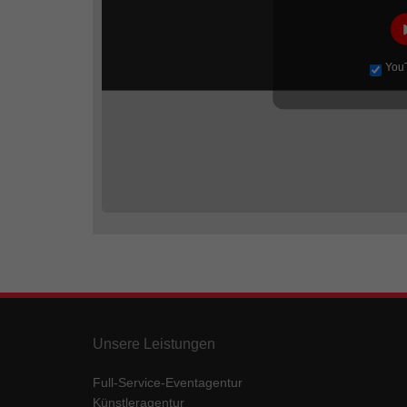
You
Unsere Leistungen
Full-Service-Eventagentur
Künstleragentur