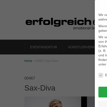
Wir n
währe
Wenn 
geben
Wir v
von i
Erfah
EVENTAGENTUR
KÜNSTLERVERMITTLU
(z. B
und I
finde
Home
00467 | Sax-Diva

unte
Daten
E
00467
Sax-Diva