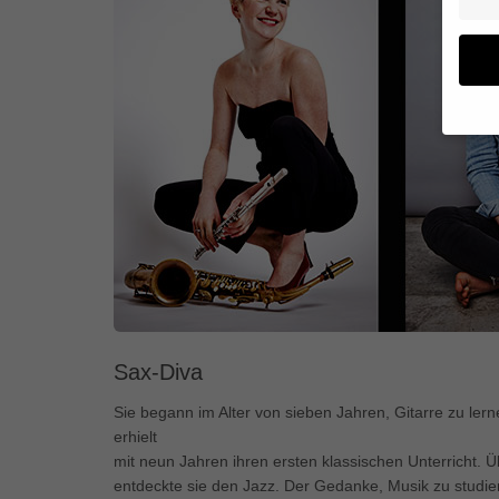
Wenn 
geben
Wir v
von i
Erfah
(z. B
und I
finde
Hier 
Sax-Diva
Einwi
anzei
Sie begann im Alter von sieben Jahren, Gitarre zu lern
erhielt
Al
mit neun Jahren ihren ersten klassischen Unterricht. 
entdeckte sie den Jazz. Der Gedanke, Musik zu studie
Daten