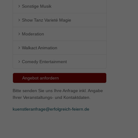
Sonstige Musik
ie
Show Tanz Varieté Magie
Moderation
Marketing
Walkact Animation
ierte
.
Comedy Entertainment
Externe Medien
Angebot anfordern
iert.
Bitte senden Sie uns Ihre Anfrage inkl. Angabe
lte
Ihrer Veranstaltungs- und Kontaktdaten.
kuenstleranfrage@erfolgreich-feiern.de
ressum