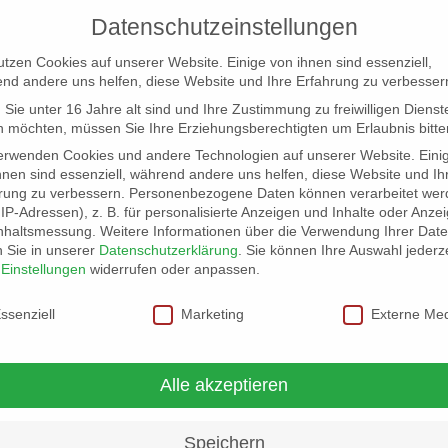
Datenschutzeinstellungen
utzen Cookies auf unserer Website. Einige von ihnen sind essenziell,
nd andere uns helfen, diese Website und Ihre Erfahrung zu verbesser
Sie unter 16 Jahre alt sind und Ihre Zustimmung zu freiwilligen Dienst
 möchten, müssen Sie Ihre Erziehungsberechtigten um Erlaubnis bitte
erwenden Cookies und andere Technologien auf unserer Website. Eini
hnen sind essenziell, während andere uns helfen, diese Website und Ih
rung zu verbessern.
Personenbezogene Daten können verarbeitet wer
NG
LOCATION SCOUT
ELB-LOCATION: PANORAMA LO
. IP-Adressen), z. B. für personalisierte Anzeigen und Inhalte oder Anze
nhaltsmessung.
Weitere Informationen über die Verwendung Ihrer Dat
n Sie in unserer
Datenschutzerklärung
.
Sie können Ihre Auswahl jederze
r
Einstellungen
widerrufen oder anpassen.
schutzeinstellungen
ssenziell
Marketing
Externe Me
Alle akzeptieren
Speichern