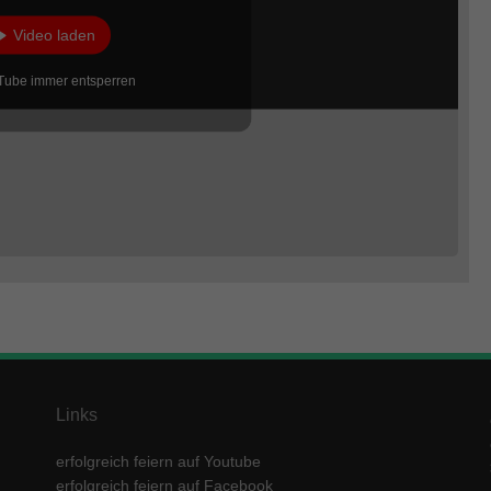
Video laden
Tube immer entsperren
Links
erfolgreich feiern auf Youtube
erfolgreich feiern auf Facebook