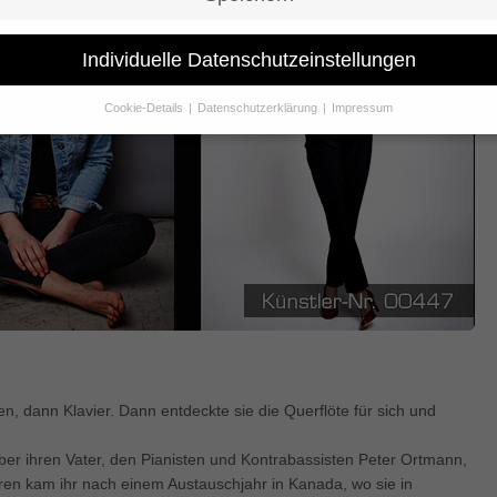
Individuelle Datenschutzeinstellungen
Cookie-Details
Datenschutzerklärung
Impressum
Datenschutzeinstellungen
Sie unter 16 Jahre alt sind und Ihre Zustimmung zu freiwilligen Dienst
 möchten, müssen Sie Ihre Erziehungsberechtigten um Erlaubnis bitte
erwenden Cookies und andere Technologien auf unserer Website. Eini
hnen sind essenziell, während andere uns helfen, diese Website und Ih
rung zu verbessern.
Personenbezogene Daten können verarbeitet wer
. IP-Adressen), z. B. für personalisierte Anzeigen und Inhalte oder Anze
nhaltsmessung.
Weitere Informationen über die Verwendung Ihrer Dat
n Sie in unserer
Datenschutzerklärung
.
finden Sie eine Übersicht über alle verwendeten Cookies. Sie können Ih
lligung zu ganzen Kategorien geben oder sich weitere Informationen
gen lassen und so nur bestimmte Cookies auswählen.
en, dann Klavier. Dann entdeckte sie die Querflöte für sich und
le akzeptieren
Speichern
Über ihren Vater, den Pianisten und Kontrabassisten Peter Ortmann,
ren kam ihr nach einem Austauschjahr in Kanada, wo sie in
schutzeinstellungen