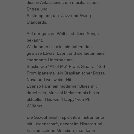
diesen Anlass sind zum musikalischen
können Ihre Einwilligung zu ganzen Kategorien geben oder sich
Entree und
weitere Informationen anzeigen lassen und so nur bestimmte
Sektempfang u.a. Jazz und Swing
Cookies auswählen.
Standards.
Alle akzeptieren
Speichern
Auf der ganzen Welt sind diese Songs
bekannt.
Zurück
Wir kennen sie alle, sie haben das
Datenschutzeinstellungen
Essenziell (1)
gewisse Etwas, Esprit und sie bieten eine
charmante Unterhaltung.
Essenzielle Cookies ermöglichen grundlegende Funktionen und sind für
Stücke wie “All of Me” Frank Sinatra, “Girl
die einwandfreie Funktion der Website erforderlich.
From Ipanema” ein Brasilianischer Bossa
Cookie-Informationen anzeigen
Nova und weltweiter Hit.
Ebenso kann ein moderner Blues mit
Marketing (1)
Mar
dabei sein, Musical Melodien bis hin zu
aktuellen Hits wie “Happy” von Ph.
Marketing-Cookies werden von Drittanbietern oder Publishern verwendet,
um personalisierte Werbung anzuzeigen. Sie tun dies, indem sie
Williams.
Besucher über Websites hinweg verfolgen.
Die Saxophonistin spielt ihre Instrumente
Cookie-Informationen anzeigen
mit Leidenschaft, dezent im Hintergrund.
Externe Medien (5)
Ext
Es sind schöne Melodien, man kann