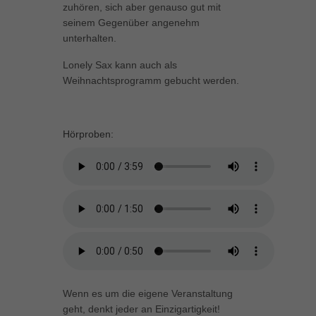
zuhören, sich aber genauso gut mit
Inhalte von Videoplattformen und Social-Media-Plattformen werden
seinem Gegenüber angenehm
standardmäßig blockiert. Wenn Cookies von externen Medien akzeptiert
unterhalten.
werden, bedarf der Zugriff auf diese Inhalte keiner manuellen Einwilligung
mehr.
Lonely Sax kann auch als
Cookie-Informationen anzeigen
Weihnachtsprogramm gebucht werden.
powered by Borlabs Cookie
Datenschutzerklärung
Impressum
Hörproben:
Wenn es um die eigene Veranstaltung
geht, denkt jeder an Einzigartigkeit!