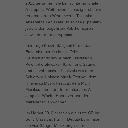
2012 gewannen sie beim „Internationalen
Inhalte von Videoplattformen und Social-Media-Plattformen werden
A-cappella-Wettbewerb“ Leipzig und beim
standardmäßig blockiert. Wenn Cookies von externen Medien akzeptiert
renommierten Wettbewerb „Tolosako
werden, bedarf der Zugriff auf diese Inhalte keiner manuellen Einwilligung
mehr.
Abesbatza Lehiaketa“ in Tolosa (Spanien)
jeweils den begehrten Publikumspreis
Cookie-Informationen anzeigen
sowie mehrere Jurypreise.
powered by Borlabs Cookie
Datenschutzerklärung
Impressum
Eine rege Konzerttätigkeit führte das
Ensemble bereits in alle Teile
Deutschlands sowie nach Frankreich,
Polen, die Slowakei, Italien und Spanien
und zu zahlreichen Festivals wie dem
Schleswig-Holstein Musik Festival, dem
Rheingau Musik Festival, dem MDR
Musiksommer, der Internationalen A-
cappella-Woche Hannover und den
Meraner Musikwochen.
Im Herbst 2013 erschien die erste CD bei
Sony Classical. Für ihr Debütalbum haben
die vier Sänger Musik englischer