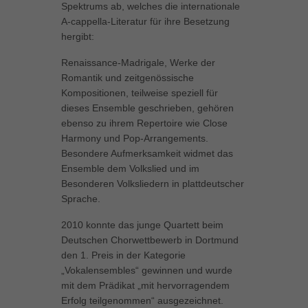
Spektrums ab, welches die internationale
können Ihre Einwilligung zu ganzen Kategorien geben oder sich
A-cappella-Literatur für ihre Besetzung
weitere Informationen anzeigen lassen und so nur bestimmte
hergibt:
Cookies auswählen.
Renaissance-Madrigale, Werke der
Alle akzeptieren
Speichern
Romantik und zeitgenössische
Kompositionen, teilweise speziell für
Zurück
dieses Ensemble geschrieben, gehören
Datenschutzeinstellungen
Essenziell (1)
ebenso zu ihrem Repertoire wie Close
Harmony und Pop-Arrangements.
Essenzielle Cookies ermöglichen grundlegende Funktionen und sind für
Besondere Aufmerksamkeit widmet das
die einwandfreie Funktion der Website erforderlich.
Ensemble dem Volkslied und im
Cookie-Informationen anzeigen
Besonderen Volksliedern in plattdeutscher
Sprache.
Marketing (1)
Mar
2010 konnte das junge Quartett beim
Marketing-Cookies werden von Drittanbietern oder Publishern verwendet,
Deutschen Chorwettbewerb in Dortmund
um personalisierte Werbung anzuzeigen. Sie tun dies, indem sie
Besucher über Websites hinweg verfolgen.
den 1. Preis in der Kategorie
„Vokalensembles“ gewinnen und wurde
Cookie-Informationen anzeigen
mit dem Prädikat „mit hervorragendem
Externe Medien (5)
Ext
Erfolg teilgenommen“ ausgezeichnet.