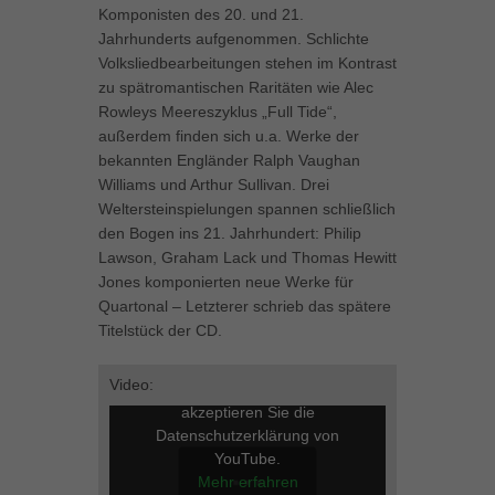
Komponisten des 20. und 21.
Jahrhunderts aufgenommen. Schlichte
Volksliedbearbeitungen stehen im Kontrast
zu spätromantischen Raritäten wie Alec
Rowleys Meereszyklus „Full Tide“,
außerdem finden sich u.a. Werke der
bekannten Engländer Ralph Vaughan
Williams und Arthur Sullivan. Drei
Weltersteinspielungen spannen schließlich
den Bogen ins 21. Jahrhundert: Philip
Lawson, Graham Lack und Thomas Hewitt
Jones komponierten neue Werke für
Quartonal – Letzterer schrieb das spätere
Titelstück der CD.
Video:
Mit dem Laden des Videos
akzeptieren Sie die
Datenschutzerklärung von
YouTube.
Mehr erfahren