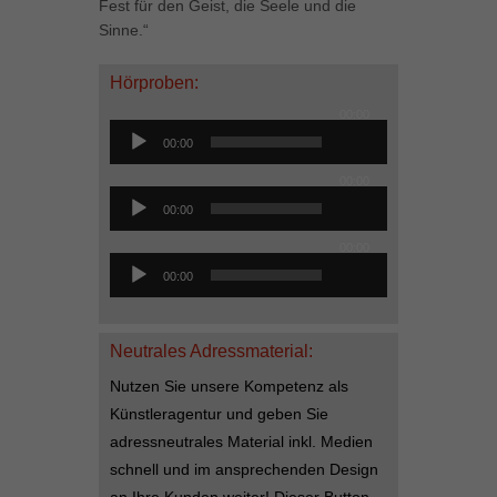
Fest für den Geist, die Seele und die
Sinne.“
Hörproben:
Audio-
00:00
Player
00:00
00:00
Audio-
00:00
Player
00:00
Audio-
00:00
Player
Neutrales Adressmaterial:
Nutzen Sie unsere Kompetenz als
Künstleragentur und geben Sie
adressneutrales Material inkl. Medien
schnell und im ansprechenden Design
an Ihre Kunden weiter! Dieser Button