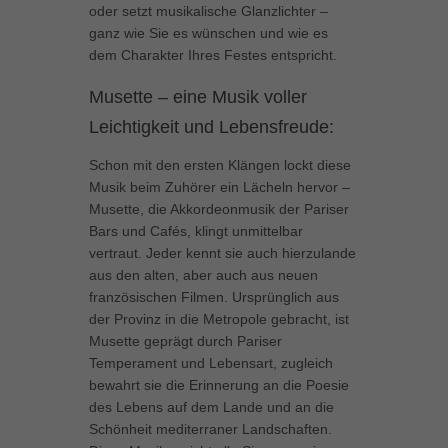
oder setzt musikalische Glanzlichter –
können Ihre Einwilligung zu ganzen Kategorien geben oder sich
ganz wie Sie es wünschen und wie es
weitere Informationen anzeigen lassen und so nur bestimmte
dem Charakter Ihres Festes entspricht.
Cookies auswählen.
Musette – eine Musik voller
Alle akzeptieren
Speichern
Leichtigkeit und Lebensfreude:
Zurück
Schon mit den ersten Klängen lockt diese
Datenschutzeinstellungen
Essenziell (1)
Musik beim Zuhörer ein Lächeln hervor –
Musette, die Akkordeonmusik der Pariser
Essenzielle Cookies ermöglichen grundlegende Funktionen und sind für
die einwandfreie Funktion der Website erforderlich.
Bars und Cafés, klingt unmittelbar
vertraut. Jeder kennt sie auch hierzulande
Cookie-Informationen anzeigen
aus den alten, aber auch aus neuen
Marketing (1)
französischen Filmen. Ursprünglich aus
Mar
der Provinz in die Metropole gebracht, ist
Marketing-Cookies werden von Drittanbietern oder Publishern verwendet,
Musette geprägt durch Pariser
um personalisierte Werbung anzuzeigen. Sie tun dies, indem sie
Temperament und Lebensart, zugleich
Besucher über Websites hinweg verfolgen.
bewahrt sie die Erinnerung an die Poesie
Cookie-Informationen anzeigen
des Lebens auf dem Lande und an die
Schönheit mediterraner Landschaften.
Externe Medien (5)
Ext