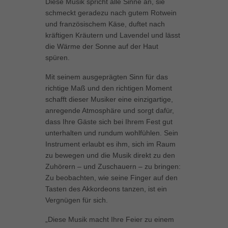
Diese Musik spricht alle Sinne an, sie
Inhalte von Videoplattformen und Social-Media-Plattformen werden
schmeckt geradezu nach gutem Rotwein
standardmäßig blockiert. Wenn Cookies von externen Medien akzeptiert
und französischem Käse, duftet nach
werden, bedarf der Zugriff auf diese Inhalte keiner manuellen Einwilligung
kräftigen Kräutern und Lavendel und lässt
mehr.
die Wärme der Sonne auf der Haut
Cookie-Informationen anzeigen
spüren.
powered by Borlabs Cookie
Datenschutzerklärung
Impressum
Mit seinem ausgeprägten Sinn für das
richtige Maß und den richtigen Moment
schafft dieser Musiker eine einzigartige,
anregende Atmosphäre und sorgt dafür,
dass Ihre Gäste sich bei Ihrem Fest gut
unterhalten und rundum wohlfühlen. Sein
Instrument erlaubt es ihm, sich im Raum
zu bewegen und die Musik direkt zu den
Zuhörern – und Zuschauern – zu bringen:
Zu beobachten, wie seine Finger auf den
Tasten des Akkordeons tanzen, ist ein
Vergnügen für sich.
„Diese Musik macht Ihre Feier zu einem