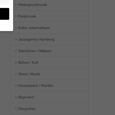
Hintergrundmusik
Partymusik
Kultur unterhaltsam
en
Jazzagentur Hamburg
n.
Ständchen / Walkact
ge
re
den
Bühne / Kult
igen-
en
Show / Musik
re
Hanseatisch / Maritim
Bayerisch
Zurück
Discjockey