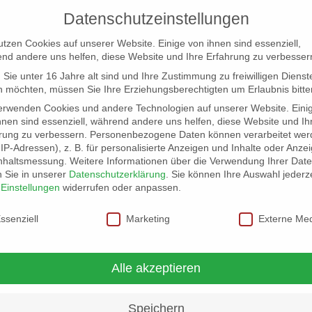
Datenschutzeinstellungen
utzen Cookies auf unserer Website. Einige von ihnen sind essenziell,
nd andere uns helfen, diese Website und Ihre Erfahrung zu verbesser
Sie unter 16 Jahre alt sind und Ihre Zustimmung zu freiwilligen Dienst
 möchten, müssen Sie Ihre Erziehungsberechtigten um Erlaubnis bitte
erwenden Cookies und andere Technologien auf unserer Website. Eini
hnen sind essenziell, während andere uns helfen, diese Website und Ih
rung zu verbessern.
Personenbezogene Daten können verarbeitet wer
NG
LOCATION SCOUT
ELB-LOCATION: PANORAMA LO
. IP-Adressen), z. B. für personalisierte Anzeigen und Inhalte oder Anze
nhaltsmessung.
Weitere Informationen über die Verwendung Ihrer Dat
n Sie in unserer
Datenschutzerklärung
.
Sie können Ihre Auswahl jederze
r
Einstellungen
widerrufen oder anpassen.
schutzeinstellungen
ssenziell
Marketing
Externe Me
oll und gute Laune.
Alle akzeptieren
Speichern