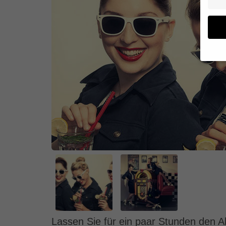
Wenn 
geben
Wir v
von i
Erfah
(z. B
und I
finde
Hier 
Einwi
anzei
Al
Lassen Sie für ein paar Stunden den A
Daten