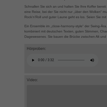
Ess
Schnallen Sie sich an und halten Sie Ihre Koffer bere
Essen
eine Reise, bei der Sie nicht nur „über den Wolken“ mu
Funkt
Rock’n’Roll und guter Laune geht es los. Seien Sie mi
Ein Ensemble im „close-harmony-style“ der Swing-Ära.
Mar
kombiniert mit deutschen Texten, guten Stimmen, Cha
Dagewesenes. Sie bauen die Brücke zwischen Alt und
Marke
Werbu
Hörproben:
Ext
Inhal
Wenn 
keine
Video:
pow