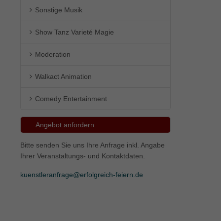
Sonstige Musik
ie
Show Tanz Varieté Magie
Moderation
Marketing
Walkact Animation
ierte
.
Comedy Entertainment
Externe Medien
Angebot anfordern
iert.
Bitte senden Sie uns Ihre Anfrage inkl. Angabe
lte
Ihrer Veranstaltungs- und Kontaktdaten.
kuenstleranfrage@erfolgreich-feiern.de
ressum