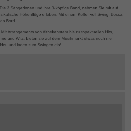
enziell (1)
it:Die 3 Sängerinnen und ihre 3-köpfige Band, nehmen Sie mit auf
zielle Cookies ermöglichen grundlegende Funktionen und sind für die einwandfre
sikalische Höhenflüge erleben. Mit einem Koffer voll Swing, Bossa,
ion der Website erforderlich.
t an Bord…
Cookie-Informationen anzeigen
 Mit Arrangements von Altbekanntem bis zu topaktuellen Hits,
keting (1)
rme und Witz, bieten sie auf dem Musikmarkt etwas noch nie
 Neu und laden zum Swingen ein!
ting-Cookies werden von Drittanbietern oder Publishern verwendet, um personalis
ng anzuzeigen. Sie tun dies, indem sie Besucher über Websites hinweg verfolgen
Cookie-Informationen anzeigen
erne Medien (5)
te von Videoplattformen und Social-Media-Plattformen werden standardmäßig block
Cookies von externen Medien akzeptiert werden, bedarf der Zugriff auf diese Inha
r manuellen Einwilligung mehr.
Cookie-Informationen anzeigen
ered by Borlabs Cookie
Datenschutzerklärung
Imp