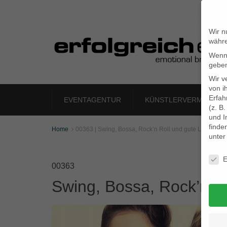
Wir n
währe
Wenn 
geben
Wir v
von i
Erfah
EVENTAGENTUR
KÜNSTLERVERMITTLU
(z. B
und I
finde
Home
00363 | Swing, Bossa, Rock’n Roll und gute Laune.

unte
Daten
E
00363
Swing, Bossa, Rock’n R