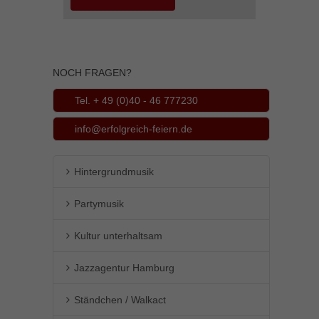
Inhalte von Videoplattformen und Social-Media-Plattformen werden
standardmäßig blockiert. Wenn Cookies von externen Medien akzeptiert
werden, bedarf der Zugriff auf diese Inhalte keiner manuellen Einwilligung
mehr.
NOCH FRAGEN?
Cookie-Informationen anzeigen
powered by Borlabs Cookie
Datenschutzerklärung
Impressum
Tel. + 49 (0)40 - 46 777230
info@erfolgreich-feiern.de
Hintergrundmusik
Partymusik
Kultur unterhaltsam
Jazzagentur Hamburg
Ständchen / Walkact