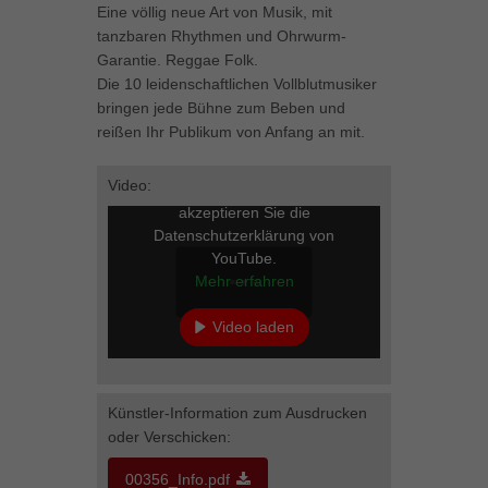
Eine völlig neue Art von Musik, mit
können Ihre Einwilligung zu ganzen Kategorien geben oder sich
tanzbaren Rhythmen und Ohrwurm-
weitere Informationen anzeigen lassen und so nur bestimmte
Garantie. Reggae Folk.
Cookies auswählen.
Die 10 leidenschaftlichen Vollblutmusiker
Alle akzeptieren
Speichern
bringen jede Bühne zum Beben und
reißen Ihr Publikum von Anfang an mit.
Zurück
Datenschutzeinstellungen
Video:
Mit dem Laden des Videos
Essenziell (1)
akzeptieren Sie die
Essenzielle Cookies ermöglichen grundlegende Funktionen und sind für
Datenschutzerklärung von
die einwandfreie Funktion der Website erforderlich.
YouTube.
Mehr erfahren
Cookie-Informationen anzeigen
Marketing (1)
Mar
Video laden
Marketing-Cookies werden von Drittanbietern oder Publishern verwendet,
YouTube immer entsperren
um personalisierte Werbung anzuzeigen. Sie tun dies, indem sie
Besucher über Websites hinweg verfolgen.
Künstler-Information zum Ausdrucken
Cookie-Informationen anzeigen
oder Verschicken:
Externe Medien (5)
Ext
00356_Info.pdf