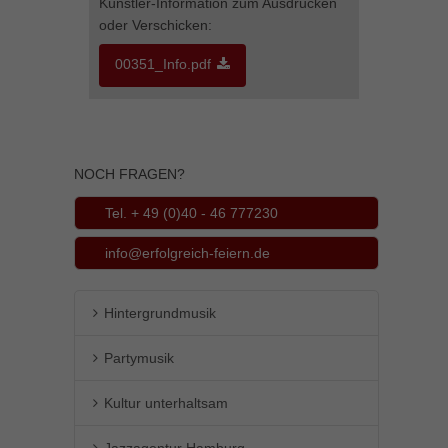
Künstler-Information zum Ausdrucken
Inhalte von Videoplattformen und Social-Media-Plattformen werden
oder Verschicken:
standardmäßig blockiert. Wenn Cookies von externen Medien akzeptiert
werden, bedarf der Zugriff auf diese Inhalte keiner manuellen Einwilligung
00351_Info.pdf
mehr.
Cookie-Informationen anzeigen
powered by Borlabs Cookie
Datenschutzerklärung
Impressum
NOCH FRAGEN?
Tel. + 49 (0)40 - 46 777230
info@erfolgreich-feiern.de
Hintergrundmusik
Partymusik
Kultur unterhaltsam