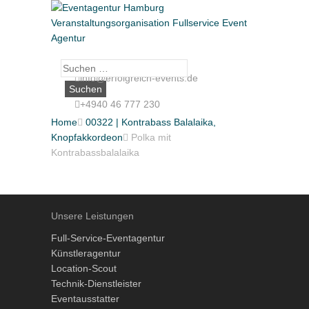
Suche
info@erfolgreich-events.de
nach:
+4940 46 777 230
Home

00322 | Kontrabass Balalaika,
Knopfakkordeon

Polka mit
Kontrabassbalalaika
Unsere Leistungen
Full-Service-Eventagentur
Künstleragentur
Location-Scout
Technik-Dienstleister
Eventausstatter