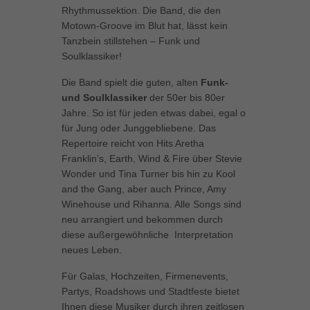
Rhythmussektion. Die Band, die den
können Ihre Einwilligung zu ganzen Kategorien geben oder sich
weitere Informationen anzeigen lassen und so nur bestimmte
Motown-Groove im Blut hat, lässt kein
Cookies auswählen.
Tanzbein stillstehen – Funk und
Soulklassiker!
Alle akzeptieren
Speichern
Die Band spielt die guten, alten
Funk-
und Soulklassiker
der 50er bis 80er
Zurück
Jahre. So ist für jeden etwas dabei, egal o
Datenschutzeinstellungen
Essenziell (1)
für Jung oder Junggebliebene. Das
Repertoire reicht von Hits Aretha
Essenzielle Cookies ermöglichen grundlegende Funktionen und sind für
Franklin’s, Earth, Wind & Fire über Stevie
die einwandfreie Funktion der Website erforderlich.
Wonder und Tina Turner bis hin zu Kool
Cookie-Informationen anzeigen
and the Gang, aber auch Prince, Amy
Winehouse und Rihanna. Alle Songs sind
Marketing (1)
Mar
neu arrangiert und bekommen durch
Marketing-Cookies werden von Drittanbietern oder Publishern verwendet,
diese außergewöhnliche Interpretation
um personalisierte Werbung anzuzeigen. Sie tun dies, indem sie
neues Leben.
Besucher über Websites hinweg verfolgen.
Cookie-Informationen anzeigen
Für Galas, Hochzeiten, Firmenevents,
Partys, Roadshows und Stadtfeste bietet
Externe Medien (5)
Ext
Ihnen diese Musiker durch ihren zeitlosen