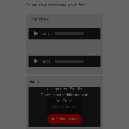
Sound ein professionellen Auftritt!
Inhalte von Videoplattformen und Social-Media-Plattformen werden
standardmäßig blockiert. Wenn Cookies von externen Medien akzeptiert
werden, bedarf der Zugriff auf diese Inhalte keiner manuellen Einwilligung
Hörproben:
mehr.
00:00
Audio-
Cookie-Informationen anzeigen
00:00
Player
powered by Borlabs Cookie
Datenschutzerklärung
Impressum
Audio-
00:00
Player
00:00
Video:
Mit dem Laden des Videos
akzeptieren Sie die
Datenschutzerklärung von
YouTube.
Mehr erfahren
Video laden